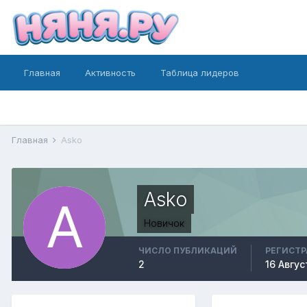
Главная
Активность
Таблица лидеров
Главная
Asko
Asko
Новичок
ЧИСЛО ПУБЛИКАЦИЙ
РЕГИСТ
2
16 Авгус