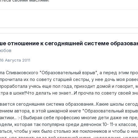
ше отношение к сегодняшней системе образова
любов
16 Августа 2011
ла Спиваковского "Образовательный взрыв", а перед этим про
А прочитала их по совету старшей сестры, у нее дочь моя рове
проработала учясь еще пол года, приходит домой и говорит, м
стра в шоке!!Что делать не знает...И прочла по совету своей зн
ывается сегодняшняя система образования...Какие школы сего
нением автора, в этой шикарной книге "Образовательный взрыв
ктики... :-( Выбирая себе профессию многие дети даже не пре
дели, которая так популярна среди девчонок 10- 11-х классов
ться, чтобы у них было столько же поклонников и чтобы о них
ают, что твориться за той стороной кулис...недоедание, недо