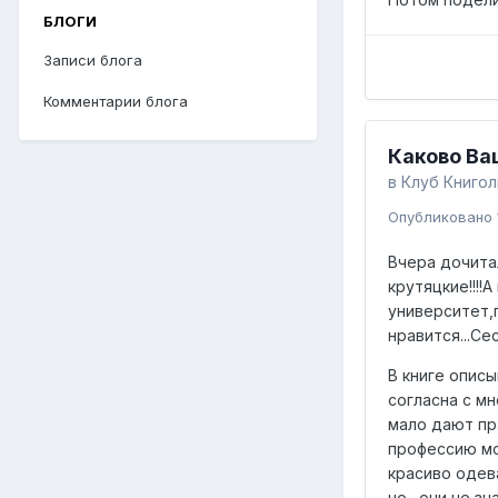
БЛОГИ
Записи блога
Комментарии блога
Каково Ва
в
Клуб Книго
Опубликовано
Вчера дочита
крутяцкие!!!!
университет,
нравится...Се
В книге опис
согласна с м
мало дают пра
профессию мо
красиво одева
но…они не зн