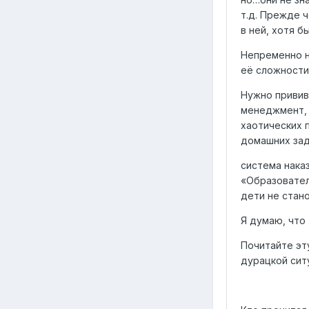
т.д. Прежде 
в ней, хотя б
Непременно н
её сложности
Нужно привив
менеджмент, 
хаотических 
домашних зад
система наказ
«Образовател
дети не стан
Я думаю, что
Почитайте эту
дурацкой ситу