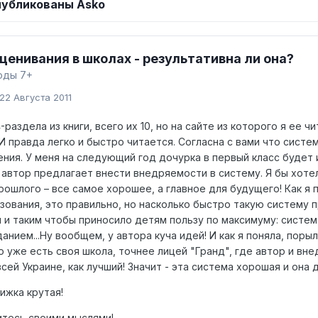
убликованы Asko
ценивания в школах - результативна ли она?
оды 7+
22 Августа 2011
-раздела из книги, всего их 10, но на сайте из которого я ее ч
И правда легко и быстро читается. Согласна с вами что систе
ения. У меня на следующий год дочурка в первый класс будет
А автор предлагает внести внедряемости в систему. Я бы хоте
рошлого – все самое хорошее, а главное для будущего! Как я
ования, это правильно, но насколько быстро такую систему п
и таким чтобы приносило детям пользу по максимуму: система
нием...Ну вообщем, у автора куча идей! И как я поняла, порыл
 уже есть своя школа, точнее лицей "Гранд", где автор и внед
сей Украине, как лучший! Значит - эта система хорошая и она д
ижка крутая!
тесь своими мыслями!