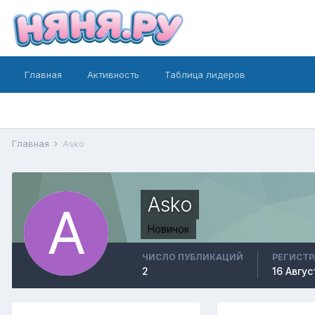
Главная
Активность
Таблица лидеров
Главная
Asko
Asko
Новичок
ЧИСЛО ПУБЛИКАЦИЙ
РЕГИСТ
2
16 Авгус