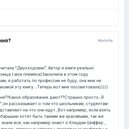
ния?
Жалоба
читала "Двухходовки". Автор и книги реально
сница ( моя племяха)Закончила в этом году
ам, я работать по профессии не буду, она мне не
акомой эту книгу ...Теперь вот мне посоветовала)))))
дня??Какое образование дают??Страшно просто...Я
",он рассказывает о том что школьникам, студентам
дставляют на что они идут...Вот например, если взять
, барышни хотят быть такими же красивыми, так же
 знали все, как например знают о Клаудии Шиффер ,
сыпание, сплошные стрессы, постоянные конфликты и