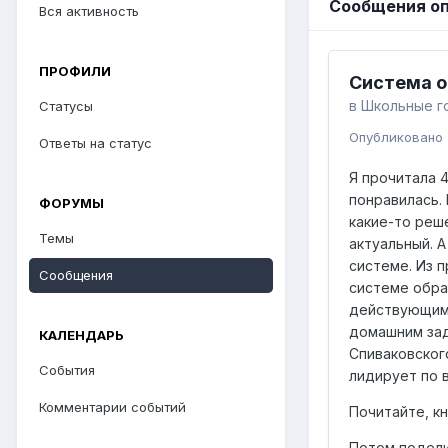
Сообщения оп
Вся активность
ПРОФИЛИ
Система о
в
Школьные г
Статусы
Опубликовано
Ответы на статус
Я прочитала 4
понравилась. 
ФОРУМЫ
какие-то реш
Темы
актуальный. 
системе. Из п
Сообщения
системе образ
действующим 
домашним зада
КАЛЕНДАРЬ
Спиваковского
События
лидирует по в
Комментарии событий
Почитайте, кн
Потом подели