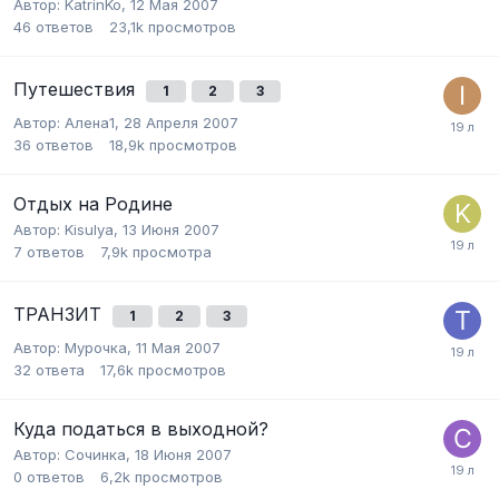
Автор:
KatrinKo
,
12 Мая 2007
46
ответов
23,1k
просмотров
Путешествия
1
2
3
Автор:
Алена1
,
28 Апреля 2007
36
ответов
18,9k
просмотров
Отдых на Родине
Автор:
Kisulya
,
13 Июня 2007
7
ответов
7,9k
просмотра
ТРАНЗИТ
1
2
3
Автор:
Мурочка
,
11 Мая 2007
32
ответа
17,6k
просмотров
Куда податься в выходной?
Автор:
Сочинка
,
18 Июня 2007
0
ответов
6,2k
просмотров