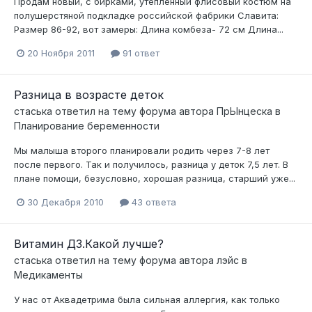
Продам новый, с бирками, утепленный флисовый костюм на
полушерстяной подкладке российской фабрики Славита:
Размер 86-92, вот замеры: Длина комбеза- 72 см Длина...
20 Ноября 2011
91 ответ
Разница в возрасте деток
стаська
ответил на тему форума автора
ПрЫнцеска
в
Планирование беременности
Мы малыша второго планировали родить через 7-8 лет
после первого. Так и получилось, разница у деток 7,5 лет. В
плане помощи, безусловно, хорошая разница, старший уже...
30 Декабря 2010
43 ответа
Витамин Д3.Какой лучше?
стаська
ответил на тему форума автора
лэйс
в
Медикаменты
У нас от Аквадетрима была сильная аллергия, как только