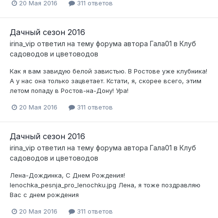
20 Мая 2016
311 ответов
Дачный сезон 2016
irina_vip
ответил на тему форума автора
Гала01
в
Клуб
садоводов и цветоводов
Как я вам завидую белой завистью. В Ростове уже клубника!
А у нас она только зацветает. Кстати, я, скорее всего, этим
летом попаду в Ростов-на-Дону! Ура!
20 Мая 2016
311 ответов
Дачный сезон 2016
irina_vip
ответил на тему форума автора
Гала01
в
Клуб
садоводов и цветоводов
Лена-Дождинка, С Днем Рождения!
lenochka_pesnja_pro_lenochku.jpg Лена, я тоже поздравляю
Вас с днем рождения
20 Мая 2016
311 ответов