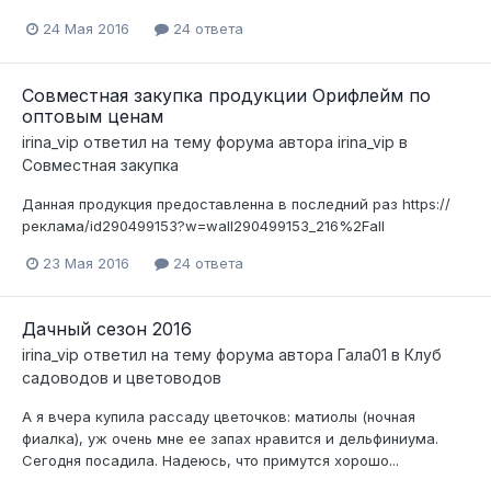
24 Мая 2016
24 ответа
Совместная закупка продукции Орифлейм по
оптовым ценам
irina_vip
ответил на тему форума автора
irina_vip
в
Совместная закупка
Данная продукция предоставленна в последний раз https://
реклама/id290499153?w=wall290499153_216%2Fall
23 Мая 2016
24 ответа
Дачный сезон 2016
irina_vip
ответил на тему форума автора
Гала01
в
Клуб
садоводов и цветоводов
А я вчера купила рассаду цветочков: матиолы (ночная
фиалка), уж очень мне ее запах нравится и дельфиниума.
Сегодня посадила. Надеюсь, что примутся хорошо...