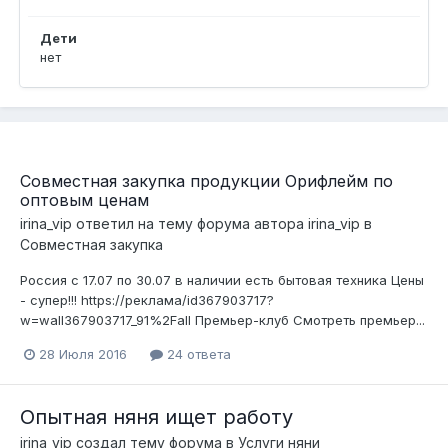
Дети
нет
Совместная закупка продукции Орифлейм по
оптовым ценам
irina_vip
ответил на тему форума автора
irina_vip
в
Совместная закупка
Россия с 17.07 по 30.07 в наличии есть бытовая техника Цены
- супер!!! https://реклама/id367903717?
w=wall367903717_91%2Fall Премьер-клуб Смотреть премьер...
28 Июля 2016
24 ответа
Опытная няня ищет работу
irina_vip
создал тему форума в
Услуги няни