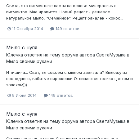
Света, это пигментные пасты на основе минеральных
пигментов. Мне нравится. Новый рецепт - дешевое
натуральное мыло, "Семейное". Рецепт банален - кокос...
11 Октября 2014
149 ответов
Мыло с нуля
Юлечка
ответил на тему форума автора
СветаМузыка
в
Мыло своими руками
И тишина... Свет, ты совсем с мылом завязала? Выложу из
последнего, взбитые пироженки Отличаются только цветом и
запахом)))
9 Июня 2014
149 ответов
Мыло с нуля
Юлечка
ответил на тему форума автора
СветаМузыка
в
Мыло своими руками
Смахну ка пыль с углов С глинами с морской солью с