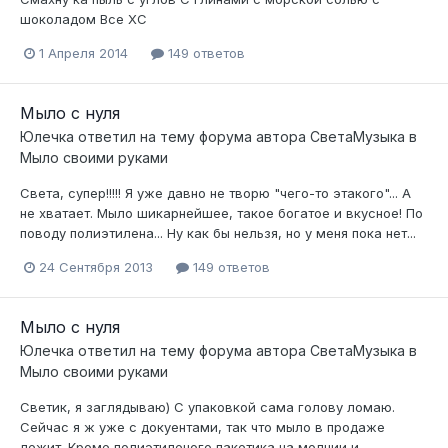
шоколадом Все ХС
1 Апреля 2014
149 ответов
Мыло с нуля
Юлечка
ответил на тему форума автора
СветаМузыка
в
Мыло своими руками
Света, супер!!!!! Я уже давно не творю "чего-то этакого"... А
не хватает. Мыло шикарнейшее, такое богатое и вкусное! По
поводу полиэтилена... Ну как бы нельзя, но у меня пока нет...
24 Сентября 2013
149 ответов
Мыло с нуля
Юлечка
ответил на тему форума автора
СветаМузыка
в
Мыло своими руками
Светик, я заглядываю) С упаковкой сама голову ломаю.
Сейчас я ж уже с докуентами, так что мыло в продаже
лежит. Кроме полиэтиленого пакетика на молнии и...