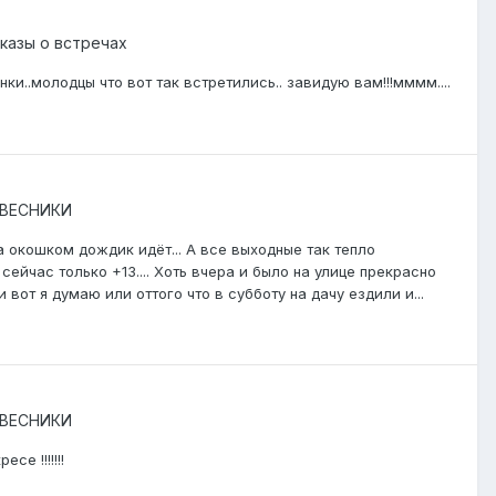
казы о встречах
и..молодцы что вот так встретились.. завидую вам!!!мммм....
ВЕСНИКИ
за окошком дождик идёт... А все выходные так тепло
 сейчас только +13.... Хоть вчера и было на улице прекрасно
и вот я думаю или оттого что в субботу на дачу ездили и...
ВЕСНИКИ
е !!!!!!!