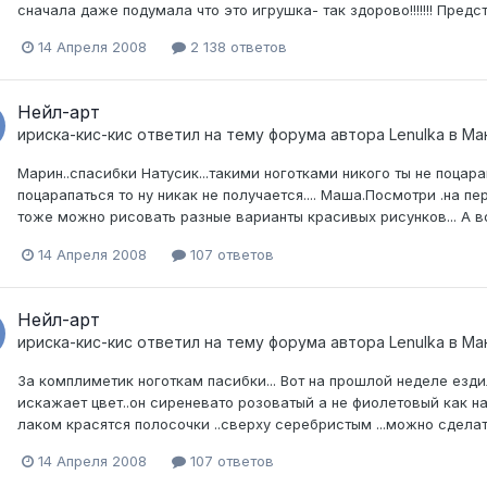
сначала даже подумала что это игрушка- так здорово!!!!!!! Предст
14 Апреля 2008
2 138 ответов
Нейл-арт
ириска-кис-кис
ответил на тему форума автора
Lenulka
в
Ма
Марин..спасибки Натусик...такими ноготками никого ты не поцара
поцарапаться то ну никак не получается.... Маша.Посмотри .на п
тоже можно рисовать разные варианты красивых рисунков... А во
14 Апреля 2008
107 ответов
Нейл-арт
ириска-кис-кис
ответил на тему форума автора
Lenulka
в
Ма
За комплиметик ноготкам пасибки... Вот на прошлой неделе ездила
искажает цвет..он сиреневато розоватый а не фиолетовый как н
лаком красятся полосочки ..сверху серебристым ...можно сделать ка
14 Апреля 2008
107 ответов