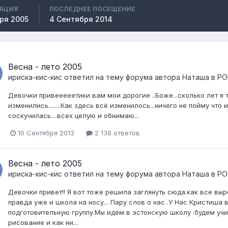
РАЦИЯ
ПОСЛЕДНЕЕ ПОСЕЩЕНИЕ
ря 2005
4 Сентября 2014
Весна - лето 2005
ириска-кис-кис
ответил на тему форума автора
Наташа
в
РО
Девочки привееееетики вам мои дорогие ..Боже...сколько лет я тут
изменились........Как здесь всё изменилось...ничего не пойму что и г
соскучилась....всех целую и обнимаю...
10 Сентября 2013
2 138 ответов
Весна - лето 2005
ириска-кис-кис
ответил на тему форума автора
Наташа
в
РО
Девочки привет!! Я вот тоже решила заглянуть сюда.как все вы
правда уже и школа на носу... Пару слов о нас .У Нас Кристиша 
подготовительную группу.Мы идём в эстонскую школу .будем учи
рисование и как ни...