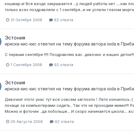
кошмар.а! Всё везде закрывается ...у людей работы нет .....как 
только всех поздравляли с 1 сентября...и не успели глазом моргн
31 Октября 2008
92 ответа
Эстония
ириска-кис-кис
ответил на тему форума автора
isida
в
Приба
C первым сентября !!!!! Поздравляю вас .девочки. и ваших деток!!!!
1 Сентября 2008
92 ответа
Эстония
ириска-кис-кис
ответил на тему форума автора
isida
в
Приба
Девочки! чтото унас тут всё совсем заглохло ! Лето кончилось..(
почаще за компьютерами сидеть.. Так что не проходим мимо!!!! Р
Можно и фоточек ..да побольше... И скоро начинается школа.... 
29 Августа 2008
92 ответа