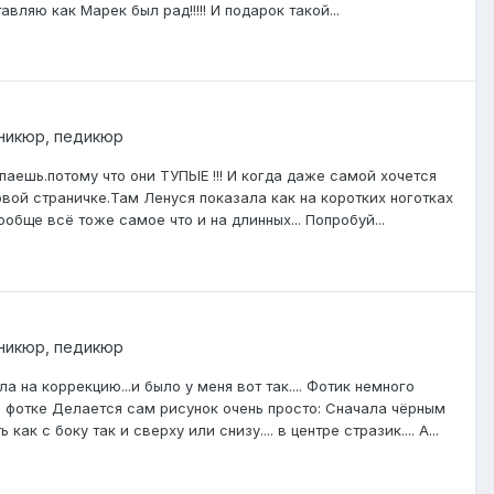
авляю как Марек был рад!!!!! И подарок такой...
никюр, педикюр
паешь.потому что они ТУПЫЕ !!! И когда даже самой хочется
ервой страничке.Там Ленуся показала как на коротких ноготках
обще всё тоже самое что и на длинных... Попробуй...
никюр, педикюр
 на коррекцию...и было у меня вот так.... Фотик немного
а фотке Делается сам рисунок очень просто: Сначала чёрным
к с боку так и сверху или снизу.... в центре стразик.... А...