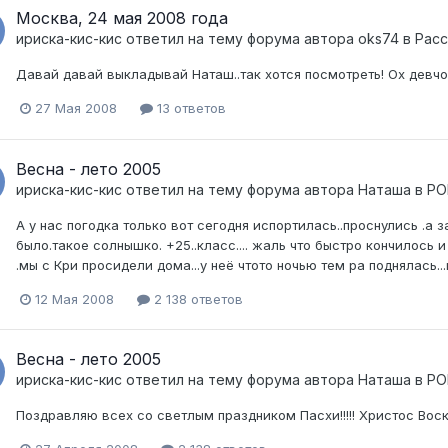
Москва, 24 мая 2008 года
ириска-кис-кис
ответил на тему форума автора
oks74
в
Расс
Давай давай выкладывай Наташ..так хотся посмотреть! Ох девчонк
27 Мая 2008
13 ответов
Весна - лето 2005
ириска-кис-кис
ответил на тему форума автора
Наташа
в
РО
А у нас погодка только вот сегодня испортилась..проснулись .а 
было.такое солнышко. +25..класс.... жаль что быстро кончилось и
.мы с Кри просидели дома...у неё чтото ночью тем ра поднялась...
12 Мая 2008
2 138 ответов
Весна - лето 2005
ириска-кис-кис
ответил на тему форума автора
Наташа
в
РО
Поздравляю всех со светлым праздником Пасхи!!!!! Христос Воскрес