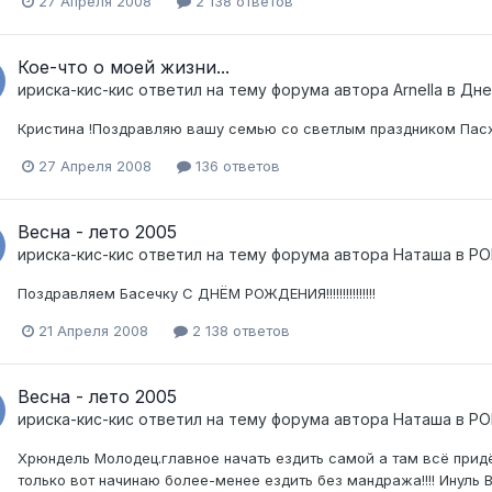
27 Апреля 2008
2 138 ответов
Кое-что о моей жизни...
ириска-кис-кис
ответил на тему форума автора
Arnella
в
Дне
Кристина !Поздравляю вашу семью со светлым праздником Пасхи!!!
27 Апреля 2008
136 ответов
Весна - лето 2005
ириска-кис-кис
ответил на тему форума автора
Наташа
в
РО
Поздравляем Басечку С ДНЁМ РОЖДЕНИЯ!!!!!!!!!!!!!!!
21 Апреля 2008
2 138 ответов
Весна - лето 2005
ириска-кис-кис
ответил на тему форума автора
Наташа
в
РО
Хрюндель Молодец.главное начать ездить самой а там всё придёт 
только вот начинаю более-менее ездить без мандража!!!! Инуль В