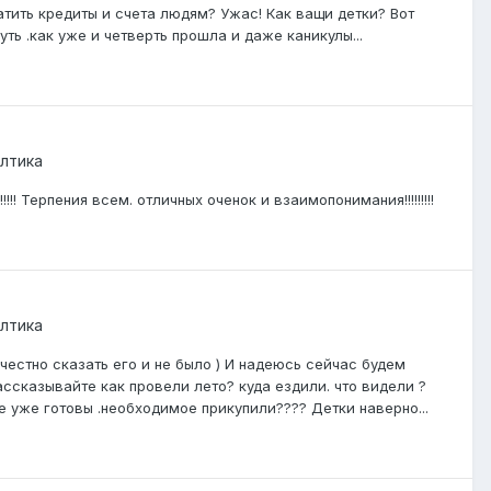
платить кредиты и счета людям? Ужас! Как ващи детки? Вот
уть .как уже и четверть прошла и даже каникулы...
лтика
!!!! Терпения всем. отличных оченок и взаимопонимания!!!!!!!!!
лтика
 честно сказать его и не было ) И надеюсь сейчас будем
ассказывайте как провели лето? куда ездили. что видели ?
все уже готовы .необходимое прикупили???? Детки наверно...