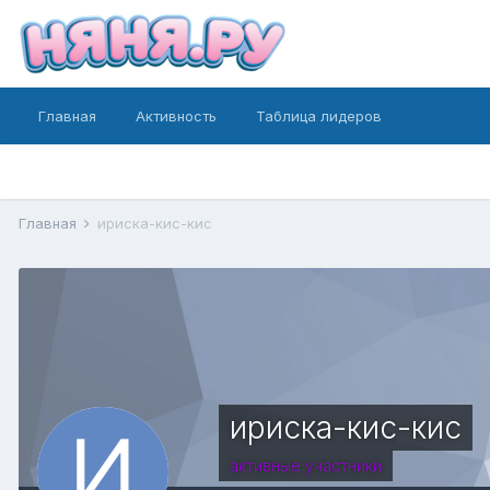
Главная
Активность
Таблица лидеров
Главная
ириска-кис-кис
ириска-кис-кис
активные участники