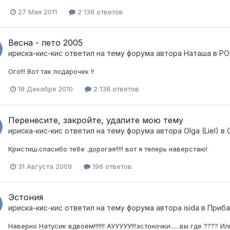
27 Мая 2011
2 138 ответов
Весна - лето 2005
ириска-кис-кис
ответил на тему форума автора
Наташа
в
РО
Ого!!! Вот так подарочек !!
18 Декабря 2010
2 138 ответов
Перенесите, закройте, удалите мою тему
ириска-кис-кис
ответил на тему форума автора
Olga (Liel)
в
Кристиш.спасибо тебе .дорогая!!!!! вот я теперь наверстаю!
31 Августа 2009
196 ответов
Эстония
ириска-кис-кис
ответил на тему форума автора
isida
в
Приба
Наверно Натусик вдвоём!!!!!!! АУУУУУ!!!эстоночки......вы где ???