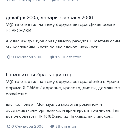
декабрь 2005, январь, февраль 2006
M@nja
ответил на тему форума автора
Дикая роза
в
РОВЕСНИКИ
А у нас аж три зуба сразу вверху режутся!!! Поэтому спим
мы беспокойно, часто во сне плакать начинает.
9 Сентября 2006
1 230 ответов
Помогите выбрать принтер
M@nja
ответил на тему форума автора
elenka
в
Архив
форума Я САМА: Здоровье, красота, диеты, домашнее
хозяйство
Еленка, привет! Мой муж занимается ремонтом и
обслуживанием оргтехники, и принтеров в том числе. Так
вот он советует НР 1018(Хъюлид Паккард, английское...
6 Сентября 2006
28 ответов