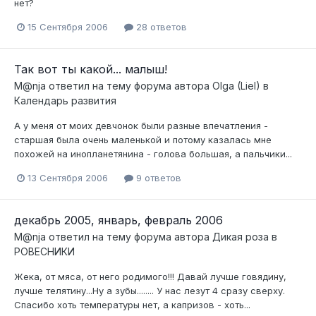
нет?
15 Сентября 2006
28 ответов
Так вот ты какой... малыш!
M@nja
ответил на тему форума автора
Olga (Liel)
в
Календарь развития
А у меня от моих девчонок были разные впечатления -
старшая была очень маленькой и потому казалась мне
похожей на инопланетянина - голова большая, а пальчики...
13 Сентября 2006
9 ответов
декабрь 2005, январь, февраль 2006
M@nja
ответил на тему форума автора
Дикая роза
в
РОВЕСНИКИ
Жека, от мяса, от него родимого!!! Давай лучше говядину,
лучше телятину...Ну а зубы........ У нас лезут 4 сразу сверху.
Спасибо хоть температуры нет, а капризов - хоть...