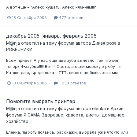
А вот еще - "Алекс кушать, Алекс ням-ням!!!"
18 Сентября 2006
477 ответов
декабрь 2005, январь, февраль 2006
M@nja
ответил на тему форума автора
Дикая роза
в
РОВЕСНИКИ
Всем привет! А у нас еще два зуба вылезло, так что мы
теперь 4-хзубые!!!!! Вот!!!! Света, а если морскую рыбу - я
Катяне даю, вроде пока - ТТТ, ничего не было, хотя мы...
18 Сентября 2006
1 230 ответов
Помогите выбрать принтер
M@nja
ответил на тему форума автора
elenka
в
Архив
форума Я САМА: Здоровье, красота, диеты, домашнее
хозяйство
Еленка, ты хоть появись, расскажи, выбрала уже что-то или