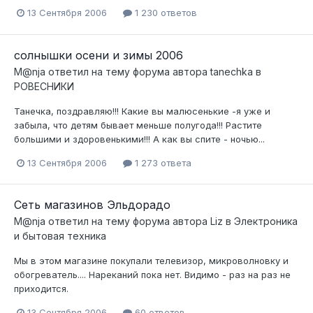
13 Сентября 2006
1 230 ответов
солнышки осени и зимы 2006
M@nja
ответил на тему форума автора
tanechka
в
РОВЕСНИКИ
Танечка, поздравляю!!! Какие вы малюсенькие -я уже и
забыла, что детям бывает меньше полугода!!! Растите
большими и здоровенькими!!! А как вы спите - ночью...
13 Сентября 2006
1 273 ответа
Сеть магазинов Эльдорадо
M@nja
ответил на тему форума автора
Liz
в
Электроника
и бытовая техника
Мы в этом магазине покупали телевизор, микроволновку и
обогреватель.... Нареканий пока нет. Видимо - раз на раз не
приходится.
13 Сентября 2006
60 ответов