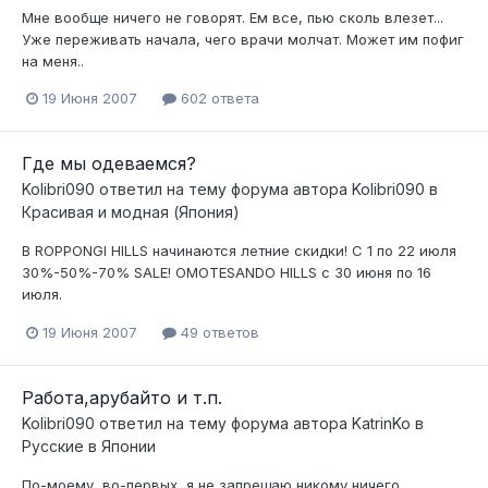
Мне вообще ничего не говорят. Ем все, пью сколь влезет...
Уже переживать начала, чего врачи молчат. Может им пофиг
на меня..
19 Июня 2007
602 ответа
Где мы одеваемся?
Kolibri090
ответил на тему форума автора
Kolibri090
в
Красивая и модная (Япония)
В ROPPONGI HILLS начинаются летние скидки! С 1 по 22 июля
30%-50%-70% SALE! OMOTESANDO HILLS с 30 июня по 16
июля.
19 Июня 2007
49 ответов
Работа,арубайто и т.п.
Kolibri090
ответил на тему форума автора
KatrinKo
в
Русские в Японии
По-моему, во-первых, я не запрещаю никому ничего