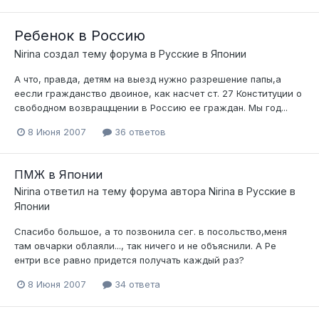
Ребенок в Россию
Nirina
создал тему форума в
Русские в Японии
А что, правда, детям на выезд нужно разрешение папы,а
еесли гражданство двоиное, как насчет ст. 27 Конституции о
свободном возвращщении в Россию ее граждан. Мы год...
8 Июня 2007
36 ответов
ПМЖ в Японии
Nirina
ответил на тему форума автора
Nirina
в
Русские в
Японии
Спасибо большое, а то позвонила сег. в посольство,меня
там овчарки облаяли..., так ничего и не объяснили. А Ре
ентри все равно придется получать каждый раз?
8 Июня 2007
34 ответа