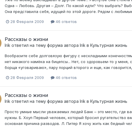
Одна – Любовь. Другая – Долг. По какой идти? Что выбрать? 
Она представила себя, идущей по этой дороге. Рядом с любимым,
28 Февраля 2009
46 ответов
Рассказы о жизни
Irik
ответил на тему форума автора
Irik
в
Культурная жизнь
Вообразите себе долговязую фигуру с нескладными конечностям
нет никакого намёка на бицепсы... Нет, со здоровьем-то у меня,
борща «уговариваю», пару порций второго и еще, как говорится,
28 Февраля 2009
46 ответов
Рассказы о жизни
Irik
ответил на тему форума автора
Irik
в
Культурная жизнь
Просто умные мысли уважаемых людей Банк – это место, где вам
нужны. Б. Хоуп Первый человек, который бросил ругательство вм
основная причина разводов. Л. Питер Я хочу жить как бедный чело