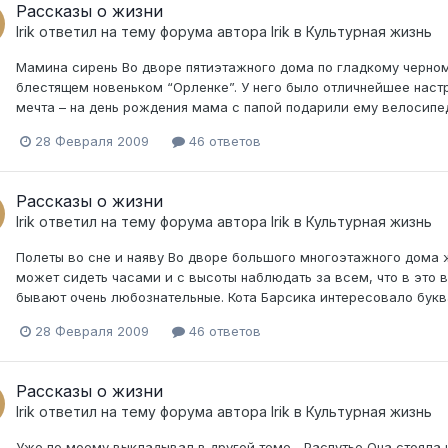
Рассказы о жизни
Irik
ответил на тему форума автора
Irik
в
Культурная жизнь
Мамина сирень Во дворе пятиэтажного дома по гладкому черном
блестящем новеньком “Орленке”. У него было отличнейшее настро
мечта – на день рождения мама с папой подарили ему велосипед.
28 Февраля 2009
46 ответов
Рассказы о жизни
Irik
ответил на тему форума автора
Irik
в
Культурная жизнь
Полеты во сне и наяву Во дворе большого многоэтажного дома ж
может сидеть часами и с высоты наблюдать за всем, что в это в
бывают очень любознательные. Кота Барсика интересовало букваль
28 Февраля 2009
46 ответов
Рассказы о жизни
Irik
ответил на тему форума автора
Irik
в
Культурная жизнь
Уже по моему выкладывал в другой теме... Распутье Она стояла