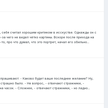
, себя считал хорошим критиком в исскустве. Однажды он с
-за чего не видел чётко картины. Вскоре после прихода на
о, про что думал, что это портрет, начал его обильно...
спрашивают: - Каково будет ваше последнее желание? Ну,
 страшно было. - Не вопрос, - отвечают стражники, -
а часок. - Сложнее, - отвечают стражники, - но ладно...