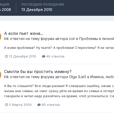
РАЦИЯ
ПОСЛЕДНЕЕ ПОСЕЩЕНИЕ
а 2008
13 Декабря 2010
А если пьет жена...
Irik
ответил на тему форума автора
zvir
в
Проблемы в личной
А вчём проблема? Ну пьёте? А проблема! Стереотипы? Я не читал
13 Декабря 2010
46 ответов
Смогли бы вы простить измену?
Irik
ответил на тему форума автора
Olga (Liel)
в
Измена, люб
А Вы то слышите? Все люди разные! Я совершил ошибку, начав 
жизнь вне семьи, не смог сразу уйти на время из семьи и потер
говорили и читал надо разойтись на время, чтоб успокоиться. Се
5 Марта 2009
85 ответов