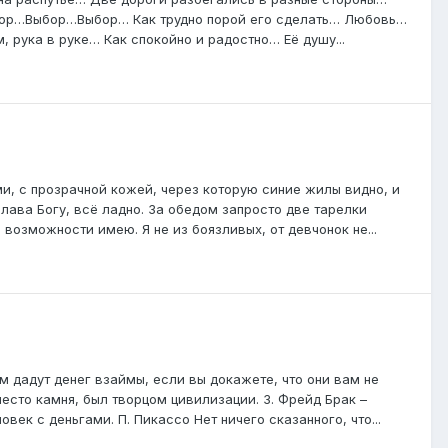
Выбор…Выбор…Выбор… Как трудно порой его сделать… Любовь…
 рука в руке… Как спокойно и радостно… Её душу...
и, с прозрачной кожей, через которую синие жилы видно, и
 слава Богу, всё ладно. За обедом запросто две тарелки
 возможности имею. Я не из боязливых, от девчонок не...
 дадут денег взаймы, если вы докажете, что они вам не
есто камня, был творцом цивилизации. З. Фрейд Брак –
век с деньгами. П. Пикассо Нет ничего сказанного, что...