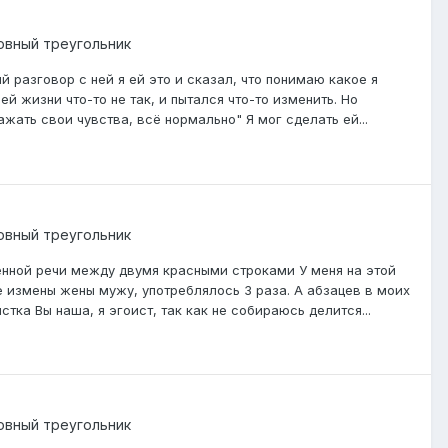
овный треугольник
й разговор с ней я ей это и сказал, что понимаю какое я
ей жизни что-то не так, и пытался что-то изменить. Но
ажать свои чувства, всё нормально" Я мог сделать ей...
овный треугольник
енной речи между двумя красными строками У меня на этой
е измены жены мужу, употреблялось 3 раза. А абзацев в моих
стка Вы наша, я эгоист, так как не собираюсь делится...
овный треугольник