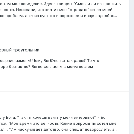
те там мое поведение. Здесь говорят "Смогли ли вы простить
 посты. Написали, что хватит мне "страдать" из-за моей
ко проблем, а ты из пустого в порожнее и ваще задолбал...
овный треугольник
рощения измены! Чему Вы Юлечка так рады? То что
мере безтактно? Вы не согласны с моим постом
у Бога. “Так ты хочешь взять у меня интервью?” - Бог
лся. “Мое время это вечность. Какие вопросы ты хотел мне
ил… “Им наскучивает детство, они спешат повзрослеть, а...