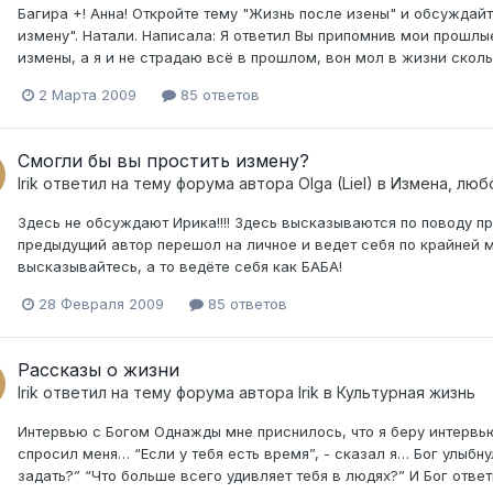
Багира +! Анна! Откройте тему "Жизнь после изены" и обсуждай
измену". Натали. Написала: Я ответил Вы припомнив мои прошлые
измены, а я и не страдаю всё в прошлом, вон мол в жизни сколь
2 Марта 2009
85 ответов
Смогли бы вы простить измену?
Irik
ответил на тему форума автора
Olga (Liel)
в
Измена, люб
Здесь не обсуждают Ирика!!!! Здесь высказываются по поводу п
предыдущий автор перешол на личное и ведет себя по крайней 
высказывайтесь, а то ведёте себя как БАБА!
28 Февраля 2009
85 ответов
Рассказы о жизни
Irik
ответил на тему форума автора
Irik
в
Культурная жизнь
Интервью с Богом Однажды мне приснилось, что я беру интервью 
спросил меня… “Если у тебя есть время”, - сказал я… Бог улыбну
задать?” “Что больше всего удивляет тебя в людях?” И Бог ответ