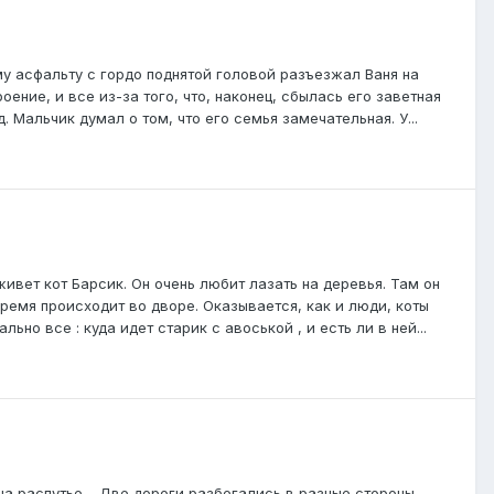
у асфальту с гордо поднятой головой разъезжал Ваня на
ение, и все из-за того, что, наконец, сбылась его заветная
 Мальчик думал о том, что его семья замечательная. У...
ивет кот Барсик. Он очень любит лазать на деревья. Там он
ремя происходит во дворе. Оказывается, как и люди, коты
но все : куда идет старик с авоськой , и есть ли в ней...
 на распутье… Две дороги разбегались в разные стороны…