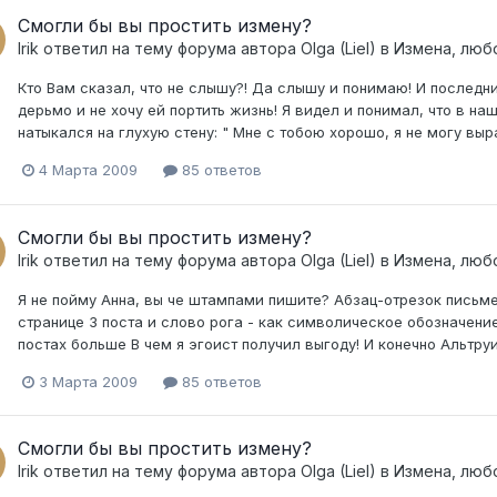
Смогли бы вы простить измену?
Irik
ответил на тему форума автора
Olga (Liel)
в
Измена, люб
Кто Вам сказал, что не слышу?! Да слышу и понимаю! И последни
дерьмо и не хочу ей портить жизнь! Я видел и понимал, что в наш
натыкался на глухую стену: " Мне с тобою хорошо, я не могу выр
4 Марта 2009
85 ответов
Смогли бы вы простить измену?
Irik
ответил на тему форума автора
Olga (Liel)
в
Измена, люб
Я не пойму Анна, вы че штампами пишите? Абзац-отрезок письм
странице 3 поста и слово рога - как символическое обозначени
постах больше В чем я эгоист получил выгоду! И конечно Альтруи
3 Марта 2009
85 ответов
Смогли бы вы простить измену?
Irik
ответил на тему форума автора
Olga (Liel)
в
Измена, люб