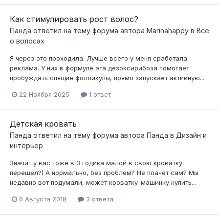
Как стимулировать рост волос?
Панда
ответил на тему форума автора
Marinahappy
в
Все
о волосах
Я через это проходила. Лучше всего у меня сработала
реклама. У них в формуле эта дезоксирибоза помогает
пробуждать спящие фолликулы, прямо запускает активную...
22 Ноября 2025
1 ответ
Детская кровать
Панда
ответил на тему форума автора
Панда
в
Дизайн и
интерьер
Значит у вас тоже в 3 годика малой в свою кроватку
перешел?) А нормально, без проблем? Не плачет сам? Мы
недавно вот подумали, может кроватку-машинку купить...
6 Августа 2018
3 ответа