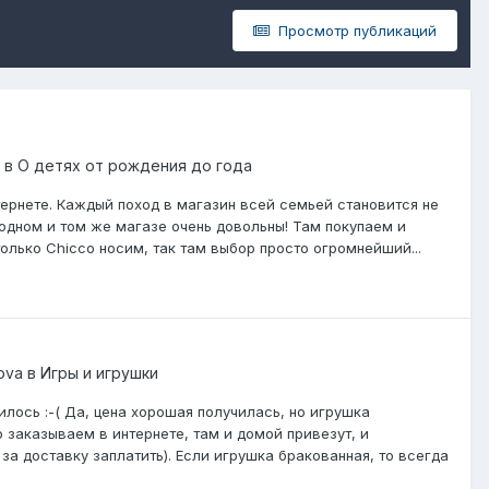
Просмотр публикаций
в
О детях от рождения до года
рнете. Каждый поход в магазин всей семьей становится не
одном и том же магазе очень довольны! Там покупаем и
только Chicco носим, так там выбор просто огромнейший...
kova
в
Игры и игрушки
лось :-( Да, цена хорошая получилась, но игрушка
 заказываем в интернете, там и домой привезут, и
за доставку заплатить). Если игрушка бракованная, то всегда