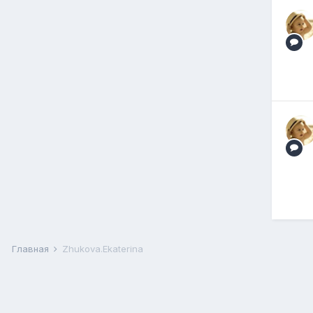
Главная
Zhukova.Ekaterina