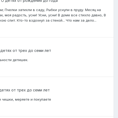
в
О детях от рождения до года
ни; Пчелки затихли в саду, Рыбки уснули в пруду. Месяц на
и, моя радость, усни! Усни, усни! В доме все стихло давно, В
ю спит. Кто-то вздохнул за стеной... Что нам за дело...
 детях от трех до семи лет
ьности детишек.
детях от трех до семи лет
 чешки, меряете и покупаете