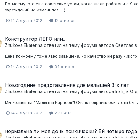
По-моему, это еще советские устои, когда люди работали с 9 д
учреждений не изменился! :-(
14 Августа 2012
12 ответов
Конструктор ЛЕГО или...
Zhukova.Ekaterina
ответил на тему форума автора
Светлая
Цена по-моему тоже явно завышена, но качество ни разу никого
14 Августа 2012
34 ответа
Новогодние представления для малышей 3-х лет
Zhukova.Ekaterina
ответил на тему форума автора
Irish_
в
О д
Мы ходили на "Малыш и Карлсон"! Очень понравилось! Дети были
14 Августа 2012
2 ответа
нормальна ли моя дочь психически? Ей четыре года
Zhukova.Ekaterina
ответил на тему форума автора
Elithabeth