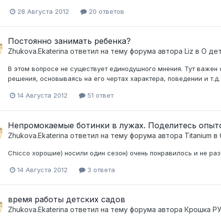
28 Августа 2012
20 ответов
Постоянно занимать ребенка?
Zhukova.Ekaterina
ответил на тему форума автора
Liz
в
О дет
В этом вопросе не существует единодушного мнения. Тут важен
решения, основываясь на его чертах характера, поведении и т.д.
14 Августа 2012
51 ответ
Непромокаемые ботинки в лужах. Поделитесь опыт
Zhukova.Ekaterina
ответил на тему форума автора
Titanium
в
Chicco хорошие) носили один сезон) очень понравилось и не ра
14 Августа 2012
3 ответа
время работы детских садов
Zhukova.Ekaterina
ответил на тему форума автора
Крошка Р