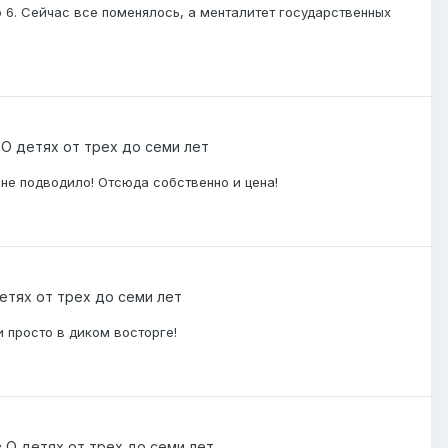
о 6. Сейчас все поменялось, а менталитет государственных
в
О детях от трех до семи лет
 не подводило! Отсюда собственно и цена!
етях от трех до семи лет
 просто в диком восторге!
в
О детях от трех до семи лет