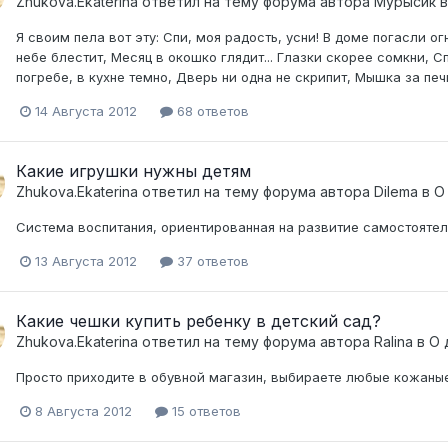
Zhukova.Ekaterina
ответил на тему форума автора
Мурысик
Я своим пела вот эту: Спи, моя радость, усни! В доме погасли ог
небе блестит, Месяц в окошко глядит... Глазки скорее сомкни, Сп
погребе, в кухне темно, Дверь ни одна не скрипит, Мышка за печко
14 Августа 2012
68 ответов
Какие игрушки нужны детям
Zhukova.Ekaterina
ответил на тему форума автора
Dilema
в
О
Система воспитания, ориентированная на развитие самостоятел
13 Августа 2012
37 ответов
Какие чешки купить ребенку в детский сад?
Zhukova.Ekaterina
ответил на тему форума автора
Ralina
в
О 
Просто приходите в обувной магазин, выбираете любые кожаные
8 Августа 2012
15 ответов