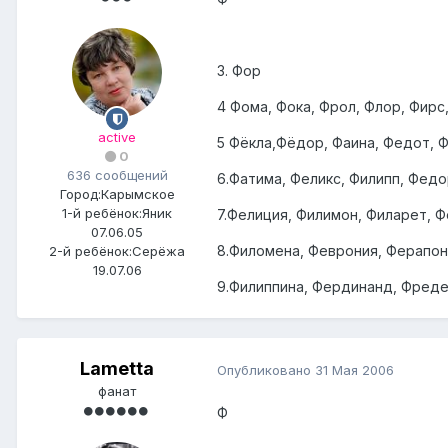
3. Фор
4 Фома, Фока, Фрол, Флор, Фирс
active
5 Фёкла,Фёдор, Фаина, Федот, Ф
0
636 сообщений
6.Фатима, Феликс, Филипп, Фед
Город:
Карымское
1-й ребёнок:
Яник
7.Фелиция, Филимон, Филарет, 
07.06.05
8.Филомена, Феврония, Ферапон
2-й ребёнок:
Серёжа
19.07.06
9.Филиппина, Фердинанд, Фреде
Lametta
Опубликовано
31 Мая 2006
фанат
Ф