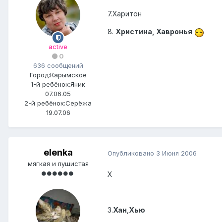
7.Харитон
8.
Христина, Хавронья
active
0
636 сообщений
Город:
Карымское
1-й ребёнок:
Яник
07.06.05
2-й ребёнок:
Серёжа
19.07.06
elenka
Опубликовано
3 Июня 2006
мягкая и пушистая
Х
3.
Хан
,
Хью