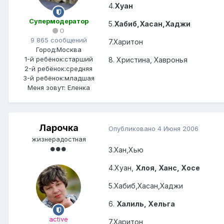
4.
Хуан
Супермодератор
5.
Хабиб,Хасан,Хаджи
0
9 865 сообщений
7.Харитон
Город:
Москва
1-й ребёнок:
старший
8. Христина, Хавронья
2-й ребёнок:
средняя
3-й ребёнок:
младшая
Меня зовут:
Еленка
Ларочка
Опубликовано
4 Июня 2006
жизнерадостная
3.Хан,Хью
4.Хуан,
Хлоя, Ханс, Хосе
5.Хабиб,Хасан,Хаджи
6.
Халиль, Хельга
active
7.Харитон