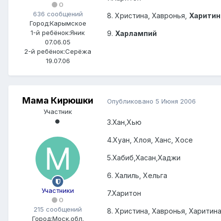
0
636 сообщений
8. Христина, Хавронья,
Харитин
Город:
Карымское
1-й ребёнок:
Яник
9.
Харлампий
07.06.05
2-й ребёнок:
Серёжа
19.07.06
Мама Кирюшки
Опубликовано
5 Июня 2006
Участник
3.Хан,Хью
4.Хуан, Хлоя, Ханс, Хосе
5.Хабиб,Хасан,Хаджи
6. Халиль, Хельга
Участники
7.Харитон
0
215 сообщений
8. Христина, Хавронья, Харитин
Город:
Моск.обл.