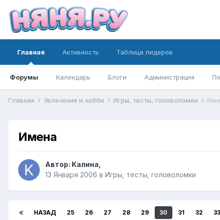
Главная
Активность
Таблица лидеров
Форумы
Календарь
Блоги
Администрация
По
Главная
Увлечения и хобби
Игры, тесты, головоломки
Име
Имена
Автор:
Kалина
,
13 Января 2006
в
Игры, тесты, головоломки
НАЗАД
25
26
27
28
29
30
31
32
3