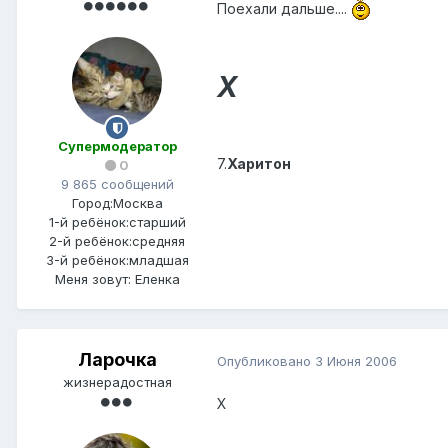
Поехали дальше....
Х
Супермодератор
7.
Харитон
0
9 865 сообщений
Город:
Москва
1-й ребёнок:
старший
2-й ребёнок:
средняя
3-й ребёнок:
младшая
Меня зовут:
Еленка
Ларочка
Опубликовано
3 Июня 2006
жизнерадостная
Х