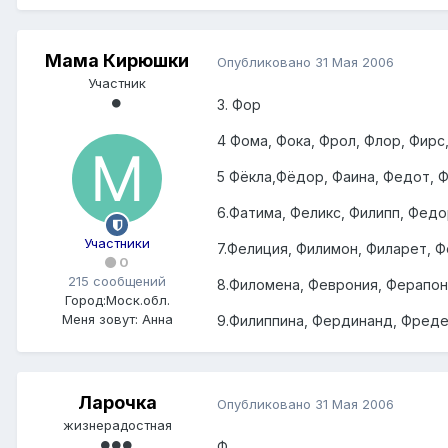
Мама Кирюшки
Опубликовано
31 Мая 2006
Участник
3. Фор
4 Фома, Фока, Фрол, Флор, Фирс
5 Фёкла,Фёдор, Фаина, Федот, Ф
6.Фатима, Феликс, Филипп, Фед
Участники
7.Фелиция, Филимон, Филарет, 
0
215 сообщений
8.Филомена, Феврония, Ферапон
Город:
Моск.обл.
Меня зовут:
Анна
9.Филиппина, Фердинанд, Фреде
Ларочка
Опубликовано
31 Мая 2006
жизнерадостная
Ф