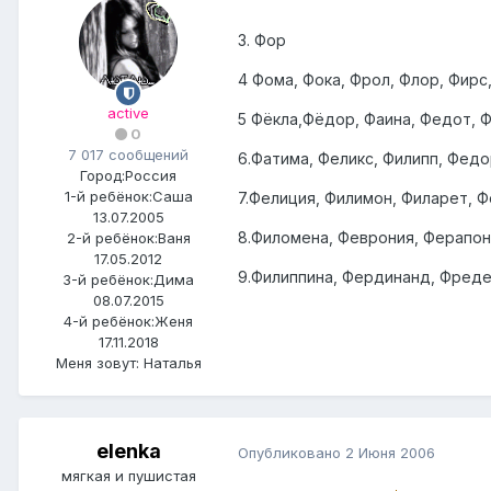
3. Фор
4 Фома, Фока, Фрол, Флор, Фирс
active
5 Фёкла,Фёдор, Фаина, Федот, Ф
0
7 017 сообщений
6.Фатима, Феликс, Филипп, Фед
Город:
Россия
1-й ребёнок:
Саша
7.Фелиция, Филимон, Филарет, 
13.07.2005
8.Филомена, Феврония, Ферапон
2-й ребёнок:
Ваня
17.05.2012
9.Филиппина, Фердинанд, Фреде
3-й ребёнок:
Дима
08.07.2015
4-й ребёнок:
Женя
17.11.2018
Меня зовут:
Наталья
elenka
Опубликовано
2 Июня 2006
мягкая и пушистая