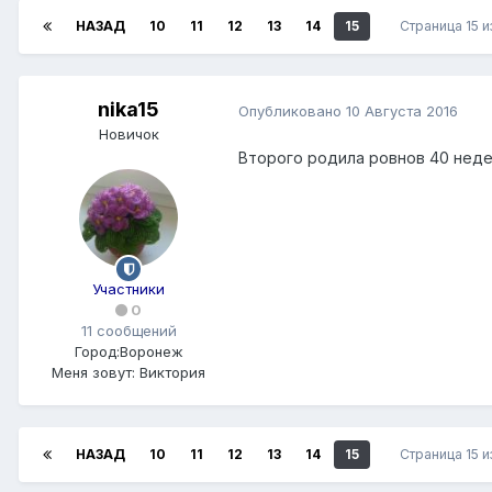
НАЗАД
10
11
12
13
14
15
Страница 15 и
nika15
Опубликовано
10 Августа 2016
Новичок
Второго родила ровнов 40 недель
Участники
0
11 сообщений
Город:
Воронеж
Меня зовут:
Виктория
НАЗАД
10
11
12
13
14
15
Страница 15 и