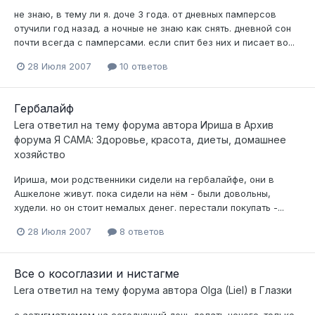
не знаю, в тему ли я. доче 3 года. от дневных памперсов
отучили год назад. а ночные не знаю как снять. дневной сон
почти всегда с памперсами. если спит без них и писает во...
28 Июля 2007
10 ответов
Гербалайф
Lera
ответил на тему форума автора
Ириша
в
Архив
форума Я САМА: Здоровье, красота, диеты, домашнее
хозяйство
Ириша, мои родственники сидели на гербалайфе, они в
Ашкелоне живут. пока сидели на нём - были довольны,
худели. но он стоит немалых денег. перестали покупать -...
28 Июля 2007
8 ответов
Все о косоглазии и нистагме
Lera
ответил на тему форума автора
Olga (Liel)
в
Глазки
с астигматизмом на сегодняший день делать нечего. только