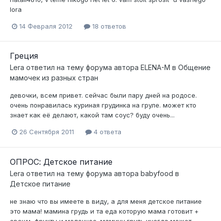
lora
14 Февраля 2012
18 ответов
Греция
Lera
ответил на тему форума автора
ELENA-M
в
Общение
мамочек из разных стран
девочки, всем привет. сейчас были пару дней на родосе.
очень понравилась куриная грудинка на груле. может кто
знает как её делают, какой там соус? буду очень...
26 Сентября 2011
4 ответа
ОПРОС: Детское питание
Lera
ответил на тему форума автора
babyfood
в
Детское питание
не знаю что вы имеете в виду, а для меня детское питание
это мама! мамина грудь и та еда которую мама готовит +
овощи, фрукты и молочное. мамину грудь иногда может...