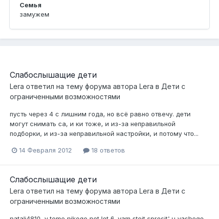
Семья
замужем
Слабослышащие дети
Lera
ответил на тему форума автора
Lera
в
Дети с
ограниченными возможностями
пусть через 4 с лишним года, но всё равно отвечу. дети
могут снимать са, и ки тоже, и из-за неправильной
подборки, и из-за неправильной настройки, и потому что...
14 Февраля 2012
18 ответов
Слабослышащие дети
Lera
ответил на тему форума автора
Lera
в
Дети с
ограниченными возможностями
natali4810, v teme nikogo net let 6. vam stoit sprosit' u vashego