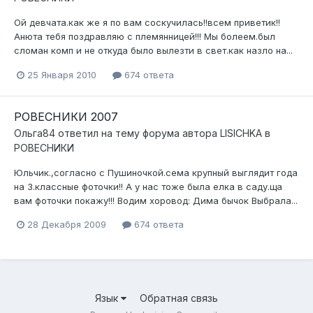
Ой девчата.как же я по вам соскучилась!!всем приветик!!
Анюта тебя поздравляю с племянницей!!! Мы болеем.был
сломан комп и не откуда было вылезти в свет.как назло на...
25 Января 2010
674 ответа
РОВЕСНИКИ 2007
Ольга84
ответил на тему форума автора
LISICHKA
в
РОВЕСНИКИ
Юльчик.,согласно с Пушиночкой.сема крупный выглядит года
на 3.классные фоточки!! А у нас тоже была елка в саду.ща
вам фоточки покажу!!! Водим хоровод: Дима бычок Выбрала...
28 Декабря 2009
674 ответа
Язык
Обратная связь