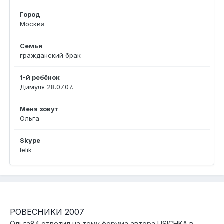
Город
Москва
Семья
гражданский брак
1-й ребёнок
Димуля 28.07.07.
Меня зовут
Ольга
Skype
lelik
РОВЕСНИКИ 2007
Ольга84
ответил на тему форума автора
LISICHKA
в