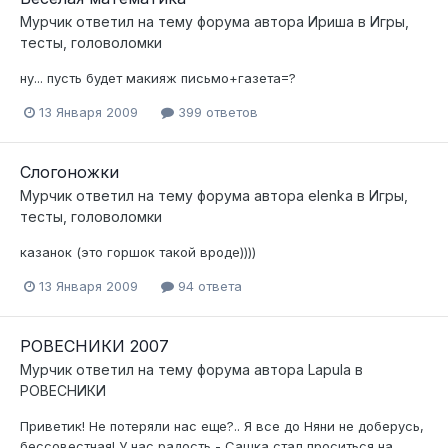
Мурчик
ответил на тему форума автора
Ириша
в
Игры,
тесты, головоломки
ну... пусть будет макияж письмо+газета=?
13 Января 2009
399 ответов
Слогоножки
Мурчик
ответил на тему форума автора
elenka
в
Игры,
тесты, головоломки
казанок (это горшок такой вроде))))
13 Января 2009
94 ответа
РОВЕСНИКИ 2007
Мурчик
ответил на тему форума автора
Lapula
в
РОВЕСНИКИ
Приветик! Не потеряли нас еще?.. Я все до Няни не доберусь,
бессовестная! У нас радость - Сашка стал проситься на