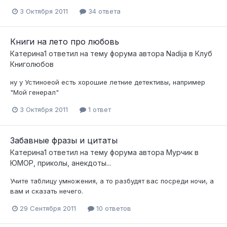
3 Октября 2011
34 ответа
Книги на лето про любовь
Катерина1
ответил на тему форума автора
Nadija
в
Клуб
Книголюбов
ну у Устиноеой есть хорошие летние детективы, например
"Мой генерал"
3 Октября 2011
1 ответ
Забавные фразы и цитаты
Катерина1
ответил на тему форума автора
Мурчик
в
ЮМОР, приколы, анекдоты...
Учите таблицу умножения, а то разбудят вас посреди ночи, а
вам и сказать нечего.
29 Сентября 2011
10 ответов