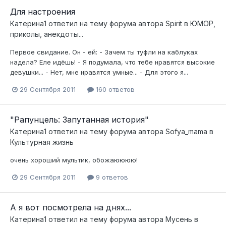
Для настроения
Катерина1
ответил на тему форума автора
Spirit
в
ЮМОР,
приколы, анекдоты...
Первое свидание. Он - ей: - Зачем ты туфли на каблуках
надела? Еле идёшь! - Я подумала, что тебе нравятся высокие
девушки... - Нет, мне нравятся умные... - Для этого я...
29 Сентября 2011
160 ответов
"Рапунцель: Запутанная история"
Катерина1
ответил на тему форума автора
Sofya_mama
в
Культурная жизнь
очень хороший мультик, обожаюююю!
29 Сентября 2011
9 ответов
А я вот посмотрела на днях...
Катерина1
ответил на тему форума автора
Мусень
в