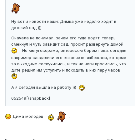
Ну вот и новости наши: Димка уже неделю ходит в
детский сад )))
Сначала не понимал, зачем его туда водят, теперь
смекнул и чуть завидит сад, просит развернуть домой
Но мы уговорами, интересом берем пока. сегодня
например сандалики его встречать выбежали, которые
за выходные соскучились, и так на ноги просились, что
дите решил им уступить и походить в них пару часов
А я сегодян вышла на работу )))
652549[/snapback]
Дима молодец
.