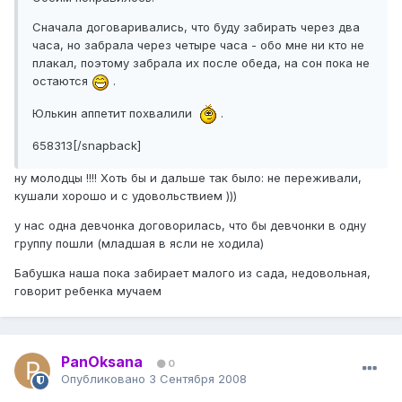
Сначала договаривались, что буду забирать через два
часа, но забрала через четыре часа - обо мне ни кто не
плакал, поэтому забрала их после обеда, на сон пока не
остаются
.
Юлькин аппетит похвалили
.
658313[/snapback]
ну молодцы !!!! Хоть бы и дальше так было: не переживали,
кушали хорошо и с удовольствием )))
у нас одна девчонка договорилась, что бы девчонки в одну
группу пошли (младшая в ясли не ходила)
Бабушка наша пока забирает малого из сада, недовольная,
говорит ребенка мучаем
PanOksana
0
Опубликовано
3 Сентября 2008