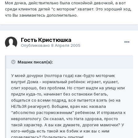
Моя дочка, действительно была спокойной девочкой, а вот
среди клиентов детей "с мотором" хватает. Это хороший ход,
что Вы занимаетесь дополнительно.
Гость Кристюшка
Опубликовано
8 Апреля 2005
Машик писал(а):
У моей дочурки (полтора года) как-будто моторчик
внутри! Дома - нормальный ребёнок: играет, кушает,
спит хорошо, без проблем. Но стоит выдти на улицу или
придти куда-то, начинает без остановки бегать,
общаться со всеми подряд, всё пытается взять (но на
НЕЛЬЗЯ реагирует). Вобщем, врач нас назвала
"абсолютно расторможенным" ребёнком. И отправила к
невропатологу. Он сказал, что Ната здорова, просто
такой характер. А вы как думаете, дорогие мамочки? У
кого-нибудь есть такой же бэбик и как вы с ним
справляетесь? Поделитесь опытом!