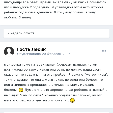
шагу,вещи все рвет....время ,ах время ну ни как не поймет он
что к чему,уже 2 года учим...Я устала,при этом есть второй
ребенок год и семь-девочка...Я хочу ему помочь,я хочу
любить....Я плачу.
2 недели спустя...
Гость Лесик
Опубликовано
20 Февраля 2005
моя дочка тоже гиперактивная (родовая травма), но мы
принимаем ее такую какая она есть, не лечим, наша врач
сказала что годам к пяти это пройдет. Я сама с "моторчиком",
так что думаю что она в меня такая, но если она болеет, то
вся активность пропадает, ложимся на маму и лежим,
болеем.
Думаю что это хорошо когда ребенок актывный а
не сидит "сам по себе", конечно родителям сложно, ну это
ничего страшного, для того и рожали...