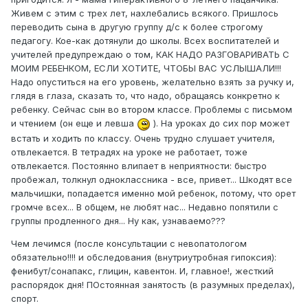
Живем с этим с трех лет, нахлебались всякого. Пришлось
переводить сына в другую группу д/с к более строгому
педагогу. Кое-как дотянули до школы. Всех воспитателей и
учителей предупреждаю о том, КАК НАДО РАЗГОВАРИВАТЬ С
МОИМ РЕБЕНКОМ, ЕСЛИ ХОТИТЕ, ЧТОБЫ ВАС УСЛЫШАЛИ!!!
Надо опуститься на его уровень, желательно взять за ручку и,
глядя в глаза, сказать то, что надо, обращаясь конкретно к
ребенку. Сейчас сын во втором классе. Проблемы с письмом
и чтением (он еще и левша
). На уроках до сих пор может
встать и ходить по классу. Очень трудно слушает учителя,
отвлекается. В тетрадях на уроке не работает, тоже
отвлекается. Постоянно влипает в неприятности: быстро
пробежал, толкнул одноклассника - все, привет... Шкодят все
мальчишки, попадается именно мой ребенок, потому, что орет
громче всех... В общем, не любят нас... Недавно попятили с
группы продленного дня... Ну как, узнаваемо???
Чем лечимся (после консультации с невопатологом
обязательно!!!! и обследования (внутриутробная гипоксия):
фенибут/сонапакс, глицин, кавентон. И, главное!, жесткий
распорядок дня! ПОстоянная занятость (в разумных пределах),
спорт.