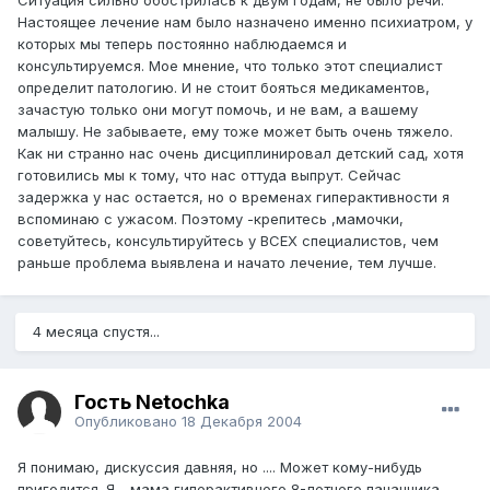
Ситуация сильно обострилась к двум годам, не было речи.
Настоящее лечение нам было назначено именно психиатром, у
которых мы теперь постоянно наблюдаемся и
консультируемся. Мое мнение, что только этот специалист
определит патологию. И не стоит бояться медикаментов,
зачастую только они могут помочь, и не вам, а вашему
малышу. Не забываете, ему тоже может быть очень тяжело.
Как ни странно нас очень дисциплинировал детский сад, хотя
готовились мы к тому, что нас оттуда выпрут. Сейчас
задержка у нас остается, но о временах гиперактивности я
вспоминаю с ужасом. Поэтому -крепитесь ,мамочки,
советуйтесь, консультируйтесь у ВСЕХ специалистов, чем
раньше проблема выявлена и начато лечение, тем лучше.
4 месяца спустя...
Гость Netochka
Опубликовано
18 Декабря 2004
Я понимаю, дискуссия давняя, но .... Может кому-нибудь
пригодится. Я - мама гиперактивного 8-летнего пацанчика.