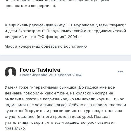
препаратами непрерывно).
А еще очень рекомендую книгу: Е.В. Мурашова "Дети-"тюфяки"
и дети-"катастрофы". Гиподинамический и гипердинамический
синдром", из-во "УФ-фактория", 2004 г
Масса конкретных советов по воспитанию
Гость Tashulya
Опубликовано
26 Декабря 2004
У меня тоже гиперактивный сынишка. До годика мне все
девчёнки говорили- какой тихий, из коляски никогда не
вылазил и почти не капризничал, но мы начали ходить.... и нас
подменили ( не заметила когда). Сейчас он в первом классе и
куча жалоб: крутится и разговаривает на уроках, катался на
стуле- свалился(в итоге простоял весь урок). Правда,
учительница говорит, что если задаеш вопрос- отвечает
правильно.