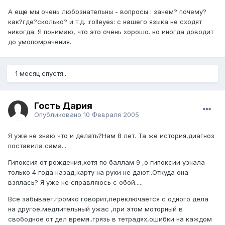
А еще мы очень любознательны - вопросы : зачем? почему?
как?где?сколько? и т.д. :rolleyes: с нашего языка не сходят
никогда. Я понимаю, что это очень хорошо. но иногда доводит
до умопомрачения.
1 месяц спустя...
Гость Дария
Опубликовано
10 Февраля 2005
Я уже не знаю что и делать?Нам 8 лет. Та же история,диагноз
поставила сама...
Гипоксия от рождения,хотя по баллам 9 ,о гипоксии узнала
только 4 года назад,карту на руки не дают..Откуда она
взялась? Я уже не справляюсь с обой.....
Все забывает,громко говорит,переключается с одного дела
на другое,медлительный ужас ,при этом моторный в
свободное от дел время..грязь в тетрадях,ошибки на каждом