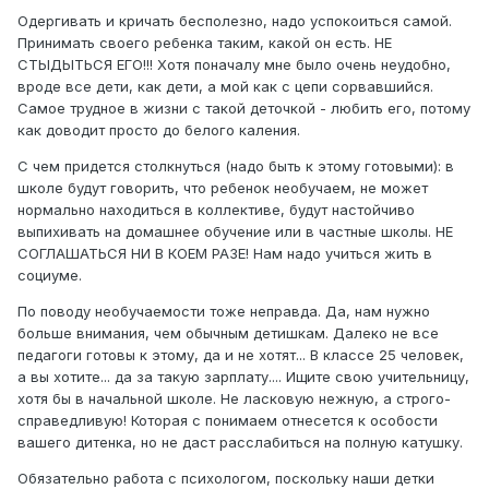
Одергивать и кричать бесполезно, надо успокоиться самой.
Принимать своего ребенка таким, какой он есть. НЕ
СТЫДЫТЬСЯ ЕГО!!! Хотя поначалу мне было очень неудобно,
вроде все дети, как дети, а мой как с цепи сорвавшийся.
Самое трудное в жизни с такой деточкой - любить его, потому
как доводит просто до белого каления.
С чем придется столкнуться (надо быть к этому готовыми): в
школе будут говорить, что ребенок необучаем, не может
нормально находиться в коллективе, будут настойчиво
выпихивать на домашнее обучение или в частные школы. НЕ
СОГЛАШАТЬСЯ НИ В КОЕМ РАЗЕ! Нам надо учиться жить в
социуме.
По поводу необучаемости тоже неправда. Да, нам нужно
больше внимания, чем обычным детишкам. Далеко не все
педагоги готовы к этому, да и не хотят... В классе 25 человек,
а вы хотите... да за такую зарплату.... Ищите свою учительницу,
хотя бы в начальной школе. Не ласковую нежную, а строго-
справедливую! Которая с понимаем отнесется к особости
вашего дитенка, но не даст расслабиться на полную катушку.
Обязательно работа с психологом, поскольку наши детки