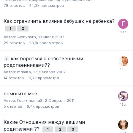
78
ответов
44,2k
просмотров
Как ограничить влияние бабушек на ребенка?
1
2
Автор:
Alenkavrn
,
13 Июля 2007
29
ответов
23,1k
просмотров
как бороться с собственными
родственниками??
Автор:
mdmKa
,
17 Декабря 2007
14
ответов
11,7k
просмотра
помогите мне
Автор:
Гость mamaS
,
2 Февраля 2011
5
ответов
6,4k
просмотров
Какие Отношения между вашими
родителями ??
1
2
3