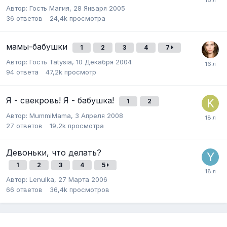
Автор:
Гость Магия
,
28 Января 2005
36
ответов
24,4k
просмотра
мамы-бабушки
1
2
3
4
7
Автор:
Гость Tatysia
,
10 Декабря 2004
94
ответа
47,2k
просмотр
Я - свекровь! Я - бабушка!
1
2
Автор:
MummiMama
,
3 Апреля 2008
27
ответов
19,2k
просмотра
Девоньки, что делать?
1
2
3
4
5
Автор:
Lenulka
,
27 Марта 2006
66
ответов
36,4k
просмотров