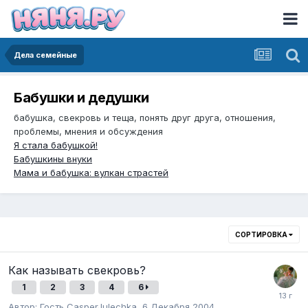
Дела семейные
Бабушки и дедушки
бабушка, свекровь и теща, понять друг друга, отношения,
проблемы, мнения и обсуждения
Я стала бабушкой!
Бабушкины внуки
Мама и бабушка: вулкан страстей
СОРТИРОВКА
Как называть свекровь?
1
2
3
4
6
Автор:
Гость CasperJulechka
,
6 Декабря 2004