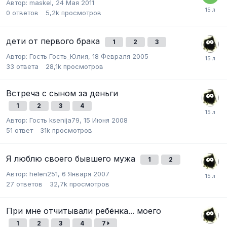
Автор:
maskel
,
24 Мая 2011
0
ответов
5,2k
просмотров
дети от первого брака
1
2
3
Автор:
Гость Гость_Юлия
,
18 Февраля 2005
33
ответа
28,1k
просмотров
Встреча с сыном за деньги
1
2
3
4
Автор:
Гость ksenija79
,
15 Июня 2008
51
ответ
31k
просмотров
Я люблю своего бывшего мужа
1
2
Автор:
helen251
,
6 Января 2007
27
ответов
32,7k
просмотров
При мне отчитывали ребёнка... моего
1
2
3
4
7