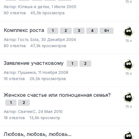
Автор:
Юляша и детки
,
1 Июля 2005
90
ответов
45,5k
просмотра
Комплекс роста
1
2
3
4
6
Автор:
Гость Sola
,
30 Декабря 2004
80
ответов
47,3k
просмотров
Заявление участковому
1
2
Автор:
Пушинка
,
11 Ноября 2008
16
ответов
26,5k
просмотров
Женское счастье или полноценная семья?
1
2
Автор:
СветикС
,
24 Мая 2010
18
ответов
13,6k
просмотр
Любовь, любовь, любовь...