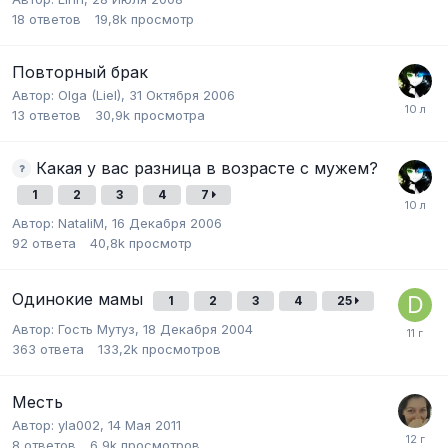
18
ответов
19,8k
просмотр
Повторный брак
Автор:
Olga (Liel)
,
31 Октября 2006
13
ответов
30,9k
просмотра
Какая у вас разница в возрасте с мужем?
1
2
3
4
7
Автор:
NataliM
,
16 Декабря 2006
92
ответа
40,8k
просмотр
Одинокие мамы
1
2
3
4
25
Автор:
Гость Мутуз
,
18 Декабря 2004
363
ответа
133,2k
просмотров
Месть
Автор:
yla002
,
14 Мая 2011
8
ответов
6,9k
просмотров