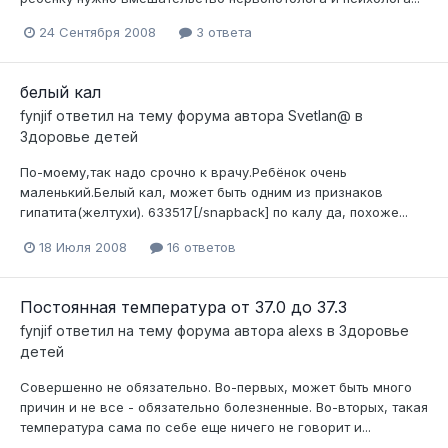
24 Сентября 2008
3 ответа
белый кал
fynjif
ответил на тему форума автора
Svetlan@
в
Здоровье детей
По-моему,так надо срочно к врачу.Ребёнок очень
маленький.Белый кал, может быть одним из признаков
гипатита(желтухи). 633517[/snapback] по калу да, похоже...
18 Июля 2008
16 ответов
Постоянная температура от 37.0 до 37.3
fynjif
ответил на тему форума автора
alexs
в
Здоровье
детей
Совершенно не обязательно. Во-первых, может быть много
причин и не все - обязательно болезненные. Во-вторых, такая
температура сама по себе еще ничего не говорит и...