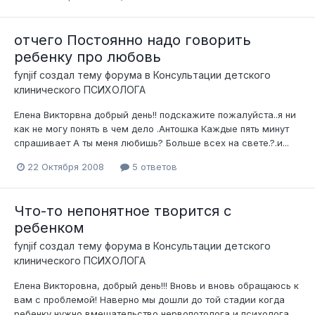
отчего Постоянно надо говорить
ребенку про любовь
fynjif
создал тему форума в
Консультации детского
клинического ПСИХОЛОГА
Елена Викторвна добрый день!! подскажите пожалуйста..я ни
как не могу понять в чем дело .Антошка Каждые пять минут
спрашивает А ты меня любишь? Больше всех на свете.?.и...
22 Октября 2008
5 ответов
Что-то непонятное творится с
ребенком
fynjif
создал тему форума в
Консультации детского
клинического ПСИХОЛОГА
Елена Викторовна, добрый день!!! Вновь и вновь обращаюсь к
вам с проблемой! Наверно мы дошли до той стадии когда
ребенку нужно вмешательство нервопотолога и психолога...