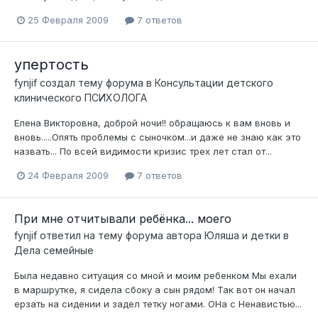
25 Февраля 2009
7 ответов
упертость
fynjif
создал тему форума в
Консультации детского
клинического ПСИХОЛОГА
Елена Викторовна, доброй ночи!! обращаюсь к вам вновь и
вновь.....Опять проблемы с сыночком...и даже не знаю как это
назвать... По всей видимости кризис трех лет стал от...
24 Февраля 2009
7 ответов
При мне отчитывали ребёнка... моего
fynjif
ответил на тему форума автора
Юляша и детки
в
Дела семейные
Была недавно ситуация со мной и моим ребенком Мы ехали
в маршрутке, я сидела сбоку а сын рядом! Так вот он начал
ерзать на сидении и задел тетку ногами. ОНа с Ненавистью...