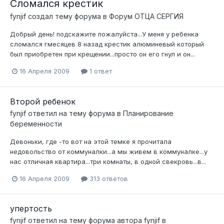
Сломался крестик
fynjif
создал тему форума в
Форум ОТЦА СЕРГИЯ
Добрый день! подскажите пожалуйста...У меня у ребенка
сломался гмесяцев 8 назад крестик алюминевый который
был приобретен при крещении...просто он его гнул и он...
16 Апреля 2009
1 ответ
Второй ребенок
fynjif
ответил на тему форума в
Планирование
беременности
Девоньки, где -то вот на этой темке я прочитала
недовольство от коммуналки...а мы живем в коммуналке...у
нас отличная квартира...три комнаты, в одной свекровь...в...
16 Апреля 2009
313 ответов
упертость
fynjif
ответил на тему форума автора
fynjif
в