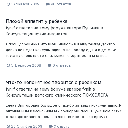
16 Января 2009
90 ответов
Плохой аппетит у ребенка
fynjif
ответил на тему форума автора
Пушинка
в
Консультации врача-педиатра
я прошу прощения что вмешиваюсь в вашу темку! Доктор
давно не ведет консультации. А по поводу еды..я в детстве
тоже ну очень плохо ела, мама говорит если мне не...
5 Декабря 2008
6 ответов
Что-то непонятное творится с ребенком
fynjif
ответил на тему форума автора
fynjif
в
Консультации детского клинического ПСИХОЛОГА
Елена Викторовна большое спасибо за вашу консультацию..К
антошкиным изменениям мы приноровились..и уже нам легче
стало договариваться...главное на все только время)
22 Октября 2008
3 ответа