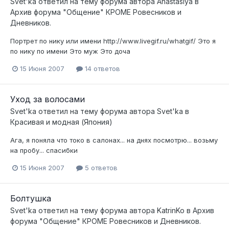
Svet'ka
ответил на тему форума автора
Anastasiya
в
Архив форума "Общение" КРОМЕ Ровесников и
Дневников.
Портрет по нику или имени http://www.livegif.ru/whatgif/ Это я
по нику по имени Это муж Это доча
15 Июня 2007
14 ответов
Уход за волосами
Svet'ka
ответил на тему форума автора
Svet'ka
в
Красивая и модная (Япония)
Ага, я поняла что токо в салонах... на днях посмотрю... возьму
на пробу... спасибки
15 Июня 2007
5 ответов
Болтушка
Svet'ka
ответил на тему форума автора
KatrinKo
в
Архив
форума "Общение" КРОМЕ Ровесников и Дневников.