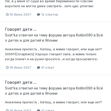
Ой, а у меня от суши во время беременности совсем
воротило не могла даже смотреть.. зато щас уплетаю
19 Июня 2007
12 ответов
Говорят дети ...
Svet'ka
ответил на тему форума автора
Kolibri090
в
Всё
о детях и для детей в Японии
Анжелина прелесть , Катюш, а мама говорит, или еще нет?
505611[/snapback] Хорошо говорит папа...а мама только
когда плачет и на ручки просится....и когда просыпается...
18 Июня 2007
41 ответ
Говорят дети ...
Svet'ka
ответил на тему форума автора
Kolibri090
в
Всё
о детях и для детей в Японии
Анжелина прелесть , Катюш, а мама говорит, или еще нет?
18 Июня 2007
41 ответ