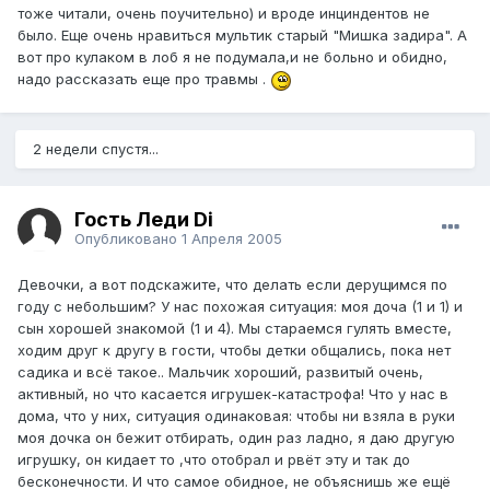
тоже читали, очень поучительно) и вроде инциндентов не
было. Еще очень нравиться мультик старый "Мишка задира". А
вот про кулаком в лоб я не подумала,и не больно и обидно,
надо рассказать еще про травмы .
2 недели спустя...
Гость Леди Di
Опубликовано
1 Апреля 2005
Девочки, а вот подскажите, что делать если дерущимся по
году с небольшим? У нас похожая ситуация: моя доча (1 и 1) и
сын хорошей знакомой (1 и 4). Мы стараемся гулять вместе,
ходим друг к другу в гости, чтобы детки общались, пока нет
садика и всё такое.. Мальчик хороший, развитый очень,
активный, но что касается игрушек-катастрофа! Что у нас в
дома, что у них, ситуация одинаковая: чтобы ни взяла в руки
моя дочка он бежит отбирать, один раз ладно, я даю другую
игрушку, он кидает то ,что отобрал и рвёт эту и так до
бесконечности. И что самое обидное, не объяснишь же ещё