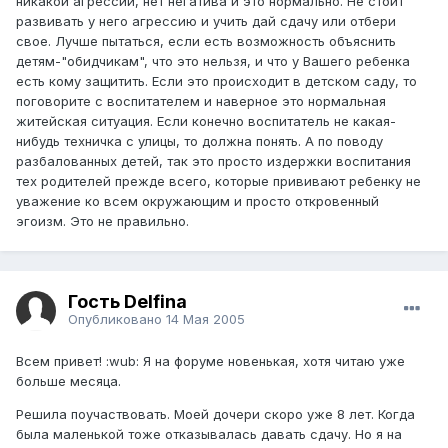
никакой агрессии, нет негатива и это нормально. Не стоит
развивать у него агрессию и учить дай сдачу или отбери
свое. Лучше пытаться, если есть возможность объяснить
детям-"обидчикам", что это нельзя, и что у Вашего ребенка
есть кому защитить. Если это происходит в детском саду, то
поговорите с воспитателем и наверное это нормальная
житейская ситуация. Если конечно воспитатель не какая-
нибудь техничка с улицы, то должна понять. А по поводу
разбалованных детей, так это просто издержки воспитания
тех родителей прежде всего, которые прививают ребенку не
уважение ко всем окружающим и просто откровенный
эгоизм. Это не правильно.
Гость Delfina
Опубликовано
14 Мая 2005
Всем привет! :wub: Я на форуме новенькая, хотя читаю уже
больше месяца.
Решила поучаствовать. Моей дочери скоро уже 8 лет. Когда
была маленькой тоже отказывалась давать сдачу. Но я на