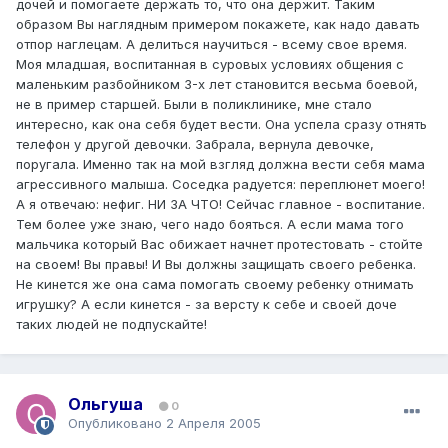
дочей и помогаете держать то, что она держит. Таким
образом Вы наглядным примером покажете, как надо давать
отпор наглецам. А делиться научиться - всему свое время.
Моя младшая, воспитанная в суровых условиях общения с
маленьким разбойником 3-х лет становится весьма боевой,
не в пример старшей. Были в поликлинике, мне стало
интересно, как она себя будет вести. Она успела сразу отнять
телефон у другой девочки. Забрала, вернула девочке,
поругала. Именно так на мой взгляд должна вести себя мама
агрессивного малыша. Соседка радуется: переплюнет моего!
А я отвечаю: нефиг. НИ ЗА ЧТО! Сейчас главное - воспитание.
Тем более уже знаю, чего надо бояться. А если мама того
мальчика который Вас обижает начнет протестовать - стойте
на своем! Вы правы! И Вы должны защищать своего ребенка.
Не кинется же она сама помогать своему ребенку отнимать
игрушку? А если кинется - за версту к себе и своей доче
таких людей не подпускайте!
Ольгуша
0
Опубликовано
2 Апреля 2005