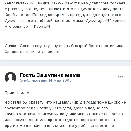
невоспитанный.), видит Сеню - бежит к нему галопом, толкает
с разбегу, тот падает, хнычет. И что Вы думаете? Сдачу дает?
Как бы не так. Последнее время , правда, когда видит этого
Диму - от него колбасой несется." Мама, Дима идет!!!"-кричит.
Что означает - Караул!!!
Личное Сенино ноу-хау - ну очень быстрый бег от противника.
Злодеи догнать не успевают.
Гость Сашулина мама
Опубликовано
14 Мая 2005
Привет всем!
Я хотела бы сказать, что наш мальчик(2.4 года) тоже шибко не
постоит за себя. Когда у него дети, даже младше его
начинают отнимать игрушки на улице или в садике он просто
или громко вопит или просто отдает и переключается на
другие. Но я в принципе считаю, что у ребенка просто нет