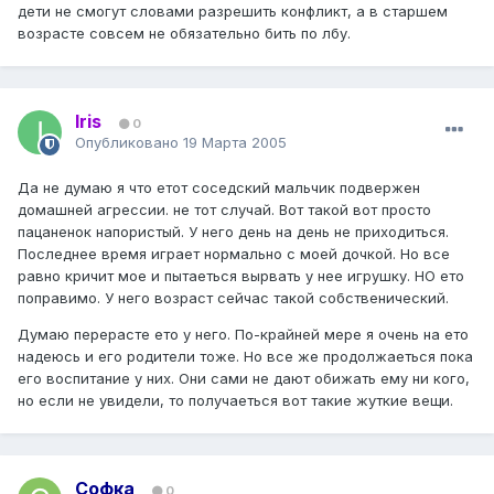
дети не смогут словами разрешить конфликт, а в старшем
возрасте совсем не обязательно бить по лбу.
Iris
0
Опубликовано
19 Марта 2005
Да не думаю я что етот соседский мальчик подвержен
домашней агрессии. не тот случай. Вот такой вот просто
пацаненок напористый. У него день на день не приходиться.
Последнее время играет нормально с моей дочкой. Но все
равно кричит мое и пытаеться вырвать у нее игрушку. НО ето
поправимо. У него возраст сейчас такой собственический.
Думаю перерасте ето у него. По-крайней мере я очень на ето
надеюсь и его родители тоже. Но все же продолжаеться пока
его воспитание у них. Они сами не дают обижать ему ни кого,
но если не увидели, то получаеться вот такие жуткие вещи.
Софка
0