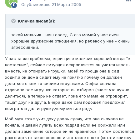
Опубликовано
21 Марта 2005
Юлечка писал(а):
такой мальчик - наш сосед. С его мамой у нас очень
хорошие дружеские отношения, но ребенок у нее - очень
агрессивный.
У нас та же проблема, впринципе мальчик хороший когда "в
настоение", сейчас ситуация исправляется он учится играть
вместе, не отбирать игрушки, моей то проще она в сад
ходит,а он дома сидит ему не понятно почему он должен
делиться с кем то своими игрушками. Софка сначала
отдавала все игрушки которые он отбирал (знает что нужно
делиться), а теперь не отдает, пока его мама не отроворит,
тащат друг на друга. Вчера даже сам подошел предложил
поиграть и дал игрушку,чему мы все рады.
Мой муж тоже учит дочу даваь сдачу, что она сначала не
поняла, и давай лупить всех подряд если ее обижали или
делали замечание которое ей не нравилось. Потом состоялся
разговор что такое хорошо и что такое плохо (кстати книжку