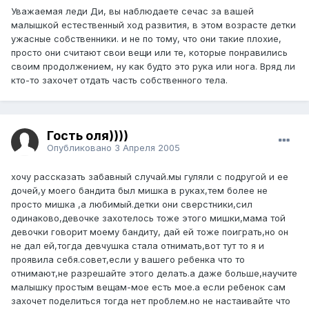
Уважаемая леди Ди, вы наблюдаете сечас за вашей
малышкой естественный ход развития, в этом возрасте детки
ужасные собственники. и не по тому, что они такие плохие,
просто они считают свои вещи или те, которые понравились
своим продолжением, ну как будто это рука или нога. Вряд ли
кто-то захочет отдать часть собственного тела.
Гость оля))))
Опубликовано
3 Апреля 2005
хочу рассказать забавный случай.мы гуляли с подругой и ее
дочей,у моего бандита был мишка в руках,тем более не
просто мишка ,а любимый.детки они сверстники,сил
одинаково,девочке захотелось тоже этого мишки,мама той
девочки говорит моему бандиту, дай ей тоже поиграть,но он
не дал ей,тогда девчушка стала отнимать,вот тут то я и
проявила себя.совет,если у вашего ребенка что то
отнимают,не разрешайте этого делать.а даже больше,научите
малышку простым вещам-мое есть мое.а если ребенок сам
захочет поделиться тогда нет проблем.но не настаивайте что