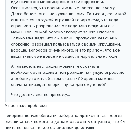
идиотическое мировозрение свои коррективы.
Оказывается, что воспитывать человека не к чему.
Даже более того - не нужно ни кому. Только я , если мой
сын тянется за чужой игрушкой говорю ему, что надо
спрашивать разрешение у владелица вещи или его
мамы. Только мой ребенок говорит за это Спасибо.
Только мне надо, что бы малыш пропускал девочек и
спокойно разрешал пользоваться своими игрушками.
Вообще, вопросов очень много. И это при том, что все
наши знакомые вовсе не быдло, а нормальные люди.
А главное, в настоящий момент я осознала
необходимость адекватной реакции на чужую агрессию,
а ребенку то как об этом сказать? Хороша мамаша:
сначала-низзя, а теперь - ну-ка дай ему в лоб?
Что делать, ума не приложу...
У нас таже проблема.
Говорила нельзя обижать, забирать, драться и т.д. ,всегда
вмешивалась помогала деткам разрулить ситуацию, что бы
никто не плакал и все оставались довольны.