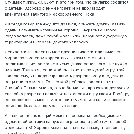
Отнимают игрушки. Бьют. И это при том, что он легко сходится
с детьми. Здорово с ними играет. И не производит
впечатления забитого и оскорбленного. Пока.
Я всегда говорила ему, что драться, обижать других, давать
сдачи и отнимать игрушки не хорошо. Некрасиво. Плохо,
когда человек, даже такой маленький, нарушает суверенную
территорию и интересы другого человека.
Сейчас жизнь вносит в мое идеалистически-идиотическое
мировозрение свои коррективы. Оказывается, что
воспитывать человека не к чему. Даже более того - не нужно
ни кому. Только я , если мой сын тянется за чужой игрушкой
говорю ему, что надо спрашивать разрешение у владелица
вещи или его мамы. Только мой ребенок говорит за это
Спасибо. Только мне надо, что бы малыш пропускал девочек и
спокойно разрешал пользоваться своими игрушками. Вообще,
вопросов очень много. И это при том, что все наши знакомые
вовсе не быдло, а нормальные люди.
А главное, в настоящий момент я осознала необходимость
адекватной реакции на чужую агрессию, а ребенку то как об
этом сказать? Хороша мамаша: сначала-низзя, а теперь - ну-
ка дай ему в лоб?