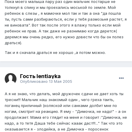
Пока моего малыша пару раз один мальчик постарше не
толкнул в спину и мы проехались моськой по земле. Мой
ребенок в слезы , я мамочке мол так и так а она "да пошла
ты, пусть сами разбираються, если у тебя размозьня растет, я
не виновата". Вот так после этого я влажу только если мой
ребенок не прав. А так даже не разнимаю когда дерется(
деремся мы очень редко, его нужно довести что бы он полез
драться).
Так и я сначала драться не хорошо ,а потом можно.
Гость lentiayka
Опубликовано
13 Мая 2005
А я не знаю, что делать, мой дружочек сдачи не дает хоть ты
тресни!!! Мальчик наш знакомый один , чего греха таить,
поганец приличный (коляской или санками долбит мне по
ногам, смотрит на реакцию. Я ему - "Димочка, не надо!" - а он
продолжает. Мама его глядит на меня и говорит :"Димочка, не
надо, а то тетя Даша тебе сейчас кааак даст!!!..." Так что это
оказывается я - злодейка, а не Димочка - поросенок