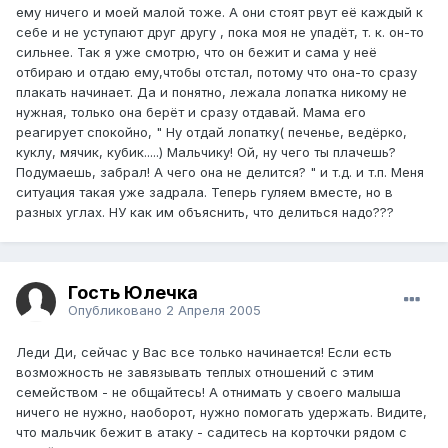
ему ничего и моей малой тоже. А они стоят рвут её каждый к
себе и не уступают друг другу , пока моя не упадёт, т. к. он-то
сильнее. Так я уже смотрю, что он бежит и сама у неё
отбираю и отдаю ему,чтобы отстал, потому что она-то сразу
плакать начинает. Да и понятно, лежала лопатка никому не
нужная, только она берёт и сразу отдавай. Мама его
реагирует спокойно, " Ну отдай лопатку( печенье, ведёрко,
куклу, мячик, кубик.....) Мальчику! Ой, ну чего ты плачешь?
Подумаешь, забрал! А чего она не делится? " и т.д. и т.п. Меня
ситуация такая уже задрала. Теперь гуляем вместе, но в
разных углах. НУ как им объяснить, что делиться надо???
Гость Юлечка
Опубликовано
2 Апреля 2005
Леди Ди, сейчас у Вас все только начинается! Если есть
возможность не завязывать теплых отношений с этим
семейством - не общайтесь! А отнимать у своего малыша
ничего не нужно, наоборот, нужно помогать удержать. Видите,
что мальчик бежит в атаку - садитесь на корточки рядом с