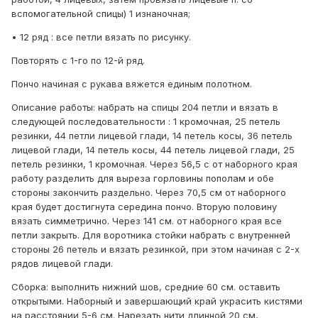
вспомогательной спицы) 1 изнаночная;
• 12 ряд : все петли вязать по рисунку.
Повторять с 1-го по 12-й ряд.
Пончо начиная с рукава вяжется единым полотном.
Описание работы: набрать на спицы 204 петли и вязать в
следующей последовательности : 1 кромочная, 25 петель
резинки, 44 петли лицевой глади, 14 петель косы, 36 петель
лицевой глади, 14 петель косы, 44 петель лицевой глади, 25
петель резинки, 1 кромочная. Через 56,5 с от наборного края
работу разделить для выреза горловины пополам и обе
стороны закончить раздельно. Через 70,5 см от наборного
края будет достигнута середина пончо. Вторую половину
вязать симметрично. Через 141 см. от наборного края все
петли закрыть. Для воротника стойки набрать с внутренней
стороны 26 петель и вязать резинкой, при этом начиная с 2-х
рядов лицевой глади.
Сборка: выполнить нижний шов, средние 60 см. оставить
открытыми. Наборный и завершающий край украсить кистями
на расстоянии 5-6 см. Нарезать нити длинной 20 см,