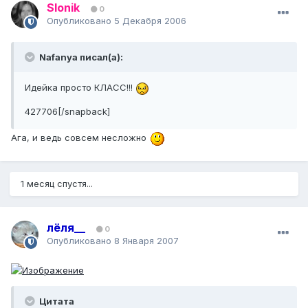
Slonik
0
Опубликовано
5 Декабря 2006
Nafanya писал(а):
Идейка просто КЛАСС!!!
427706[/snapback]
Ага, и ведь совсем несложно
1 месяц спустя...
лёля__
0
Опубликовано
8 Января 2007
Цитата