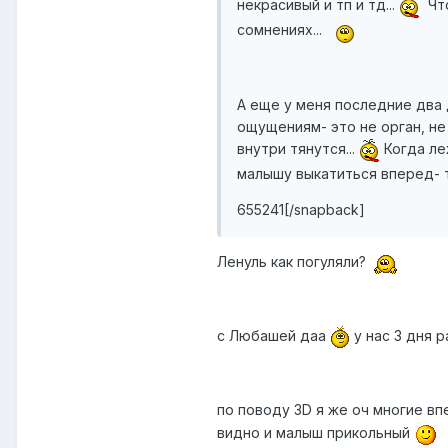
некрасивый и тп и тд...
Что
сомнениях...
А еще у меня последние два 
ощущениям- это не орган, не
внутри тянутся...
Когда леж
малышу выкатиться вперед- т
655241[/snapback]
Ленуль как погуляли?
с Любашей даа
у нас 3 дня 
по поводу 3D я же оч многие вп
видно и малыш прикольный