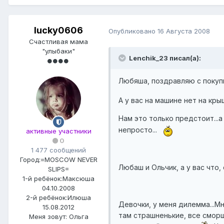
lucky0606
Опубликовано
16 Августа 2008
Счастливая мама
"улыбаки"
Lenchik_23 писал(а):
Любяша, поздравляю с покуп
А у вас на машине нет на кры
Нам это только предстоит...а
непросто...
активные участники
0
1 477 сообщений
Город:
=MOSCOW NEVER
Любаш и Ольчик, а у вас что
SLIPS=
1-й ребёнок:
Максюша
04.10.2008
2-й ребёнок:
Илюша
Девочки, у меня дилемма...Мн
15.08.2012
там страшненькие, все сморщ
Меня зовут:
Ольга