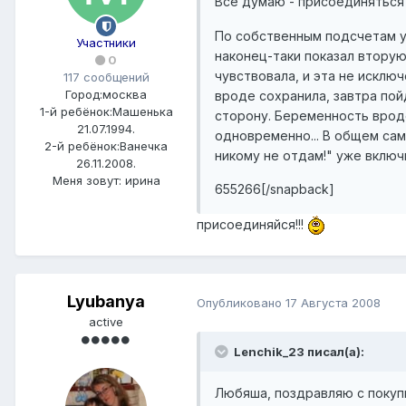
Все думаю - присоединятьс
По собственным подсчетам у 
Участники
наконец-таки показал вторую
0
чувствовала, и эта не исклю
117 сообщений
Город:
москва
вроде сохранила, завтра пойд
1-й ребёнок:
Машенька
сторону. Беременность вроде
21.07.1994.
одновременно... В общем сам
2-й ребёнок:
Ванечка
никому не отдам!" уже вклю
26.11.2008.
Меня зовут:
ирина
655266[/snapback]
присоединяйся!!!
Lyubanya
Опубликовано
17 Августа 2008
active
Lenchik_23 писал(а):
Любяша, поздравляю с покуп