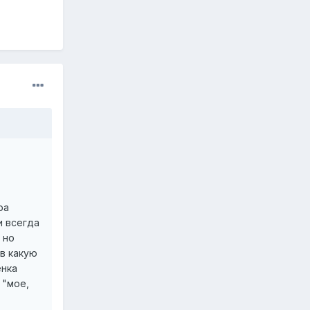
ра
и всегда
 но
 в какую
енка
 "мое,