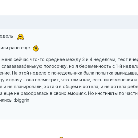
 недель
я или рано еще
меня сейчас что-то среднее между 3 и 4 неделями, тест вче
 слааааааабенькую полосочку, но я беременность с 1-й недел
чение. На этой неделе с понедельника была попытка выкидыша,
у к врачу - она посмотрит, что там и как, есть ли изменения и
 и не планировали, хотя я в общем и хотела, и не хотела реб
а еще не разобралась в своих эмоциях. Но инстинкты по части
лись :biggrin