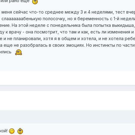
я или рано еще
меня сейчас что-то среднее между 3 и 4 неделями, тест вче
 слааааааабенькую полосочку, но я беременность с 1-й недел
чение. На этой неделе с понедельника была попытка выкидыша,
у к врачу - она посмотрит, что там и как, есть ли изменения и
 и не планировали, хотя я в общем и хотела, и не хотела реб
а еще не разобралась в своих эмоциях. Но инстинкты по части
чились
кой!