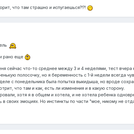
ворит, что там страшно и испугаешься?!?!
дель
ли рано еще
ня сейчас что-то среднее между 3 и 4 неделями, тест вчера 
енькую полосочку, но я беременность с 1-й недели всегда чу
еделе с понедельника была попытка выкидыша, но вроде сохра
отрит, что там и как, есть ли изменения и в какую сторону.
овали, хотя я в общем и хотела, и не хотела ребенка одновре
в своих эмоциях. Но инстинкты по части "мое, никому не отд