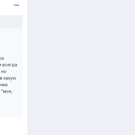
ра
и всегда
 но
 в какую
енка
 "мое,