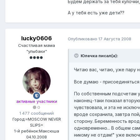
Будем держать за тебя кулочки,
А у тебя есть уже дети??
lucky0606
Опубликовано
17 Августа 2008
Счастливая мама
"улыбаки"
Юлечка писал(а):
Читаю вас, читаю, уже пару
Все думаю - присоединятьс
По собственным подсчетам у 
наконец-таки показал вторую
активные участники
чувствовала, и эта не исклю
0
1 477 сообщений
вроде сохранила, завтра пойд
Город:
=MOSCOW NEVER
сторону. Беременность вроде
SLIPS=
одновременно... В общем сам
1-й ребёнок:
Максюша
никому не отдам!" уже вклю
04.10.2008