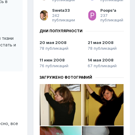
сь в
Sweta33
Poops'a
242
237
публикации
публикаций
ДНИ ПОПУЛЯРНОСТИ
 ткани
20 мая 2008
21 мая 2008
встать и
78 публикаций
78 публикаций
11 июн 2008
14 мая 2008
76 публикаций
67 публикаций
ЗАГРУЖЕНО ФОТОГРАФИЙ
сно, все