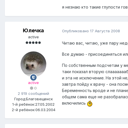
я незнаю кто такие глупости го
Юлечка
Опубликовано
17 Августа 2008
active
Читаю вас, читаю, уже пару не
Все думаю - присоединяться и
По собственным подсчетам у ме
таки показал вторую слаааааааб
и эта не исключение. На этой н
active
завтра пойду к врачу - она посм
0
Беременность вроде и не планир
2 919 сообщений
общем сама еще не разобралась 
Город:
Благовещенск
включились
1-й ребёнок:
27.05.2002
2-й ребёнок:
06.03.2004