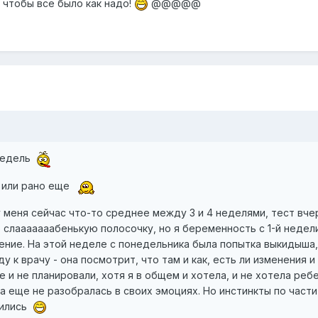
 чтобы все было как надо!
@@@@@
 недель
я или рано еще
меня сейчас что-то среднее между 3 и 4 неделями, тест вче
 слааааааабенькую полосочку, но я беременность с 1-й недел
чение. На этой неделе с понедельника была попытка выкидыша,
у к врачу - она посмотрит, что там и как, есть ли изменения и
 и не планировали, хотя я в общем и хотела, и не хотела реб
а еще не разобралась в своих эмоциях. Но инстинкты по части
чились