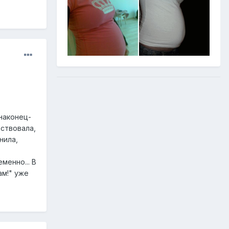
наконец-
вствовала,
нила,
менно... В
ам!" уже