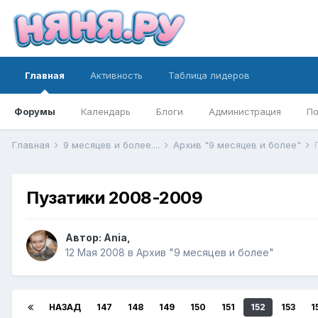
Главная
Активность
Таблица лидеров
Форумы
Календарь
Блоги
Администрация
По
Главная
9 месяцев и более....
Архив "9 месяцев и более"
Пузатики 2008-2009
Автор:
Ania
,
12 Мая 2008
в
Архив "9 месяцев и более"
НАЗАД
147
148
149
150
151
152
153
1