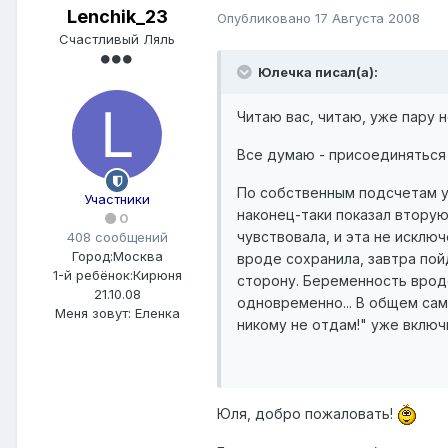
Lenchik_23
Опубликовано
17 Августа 2008
Счастливый Ляль
Юлечка писал(а):
Читаю вас, читаю, уже пару
Все думаю - присоединятьс
По собственным подсчетам у 
Участники
наконец-таки показал вторую
0
чувствовала, и эта не исклю
408 сообщений
Город:
Москва
вроде сохранила, завтра пойд
1-й ребёнок:
Кирюня
сторону. Беременность вроде
21.10.08
одновременно... В общем сам
Меня зовут:
Еленка
никому не отдам!" уже включи
Юля, добро пожаловать!