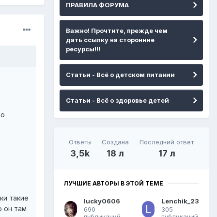
ПРАВИЛА ФОРУМА
Важно! Прочтите, прежде чем
дать ссылку на сторонние
ресурсы!!!
Статьи - Всё о детском питании
Статьи - Всё о здоровье детей
то
Ответы
Создана
Последний ответ
3,5k
18 л
17 л
ЛУЧШИЕ АВТОРЫ В ЭТОЙ ТЕМЕ
ки такие
lucky0606
Lenchik_23
 он там
690
305
публикаций
публикаций