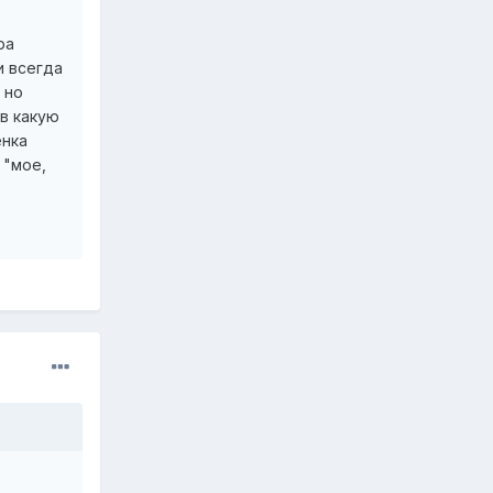
ра
и всегда
 но
 в какую
енка
 "мое,