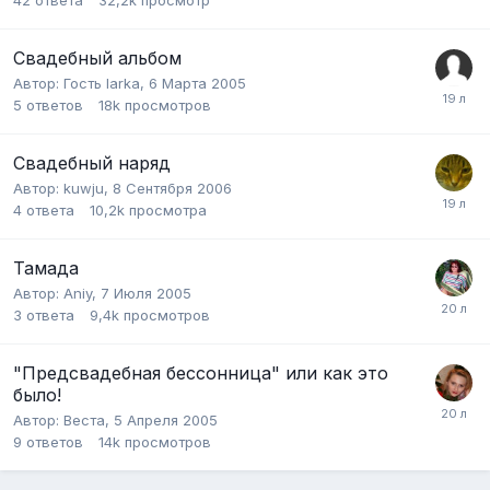
Свадебный альбом
Автор:
Гость larka
,
6 Марта 2005
5
ответов
18k
просмотров
Свадебный наряд
Автор:
kuwju
,
8 Сентября 2006
4
ответа
10,2k
просмотра
Тамада
Автор:
Aniy
,
7 Июля 2005
3
ответа
9,4k
просмотров
"Предсвадебная бессонница" или как это
было!
Автор:
Веста
,
5 Апреля 2005
9
ответов
14k
просмотров