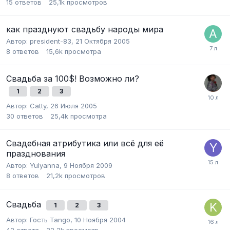
15
ответов
25,1k
просмотров
как празднуют свадьбу народы мира
Автор:
president-83
,
21 Октября 2005
8
ответов
15,6k
просмотра
Свадьба за 100$! Возможно ли?
1
2
3
Автор:
Catty
,
26 Июля 2005
30
ответов
25,4k
просмотра
Свадебная атрибутика или всё для её
празднования
Автор:
Yulyanna
,
9 Ноября 2009
8
ответов
21,2k
просмотров
Свадьба
1
2
3
Автор:
Гость Tango
,
10 Ноября 2004
42
ответа
32,2k
просмотр