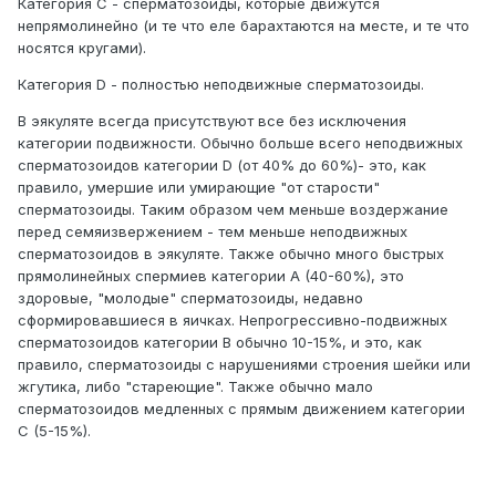
Категория C - сперматозоиды, которые движутся
непрямолинейно (и те что еле барахтаются на месте, и те что
носятся кругами).
Категория D - полностью неподвижные сперматозоиды.
В эякуляте всегда присутствуют все без исключения
категории подвижности. Обычно больше всего неподвижных
сперматозоидов категории D (от 40% до 60%)- это, как
правило, умершие или умирающие "от старости"
сперматозоиды. Таким образом чем меньше воздержание
перед семяизвержением - тем меньше неподвижных
сперматозоидов в эякуляте. Также обычно много быстрых
прямолинейных спермиев категории А (40-60%), это
здоровые, "молодые" сперматозоиды, недавно
сформировавшиеся в яичках. Непрогрессивно-подвижных
сперматозоидов категории В обычно 10-15%, и это, как
правило, сперматозоиды с нарушениями строения шейки или
жгутика, либо "стареющие". Также обычно мало
сперматозоидов медленных с прямым движением категории
С (5-15%).