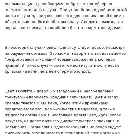
спермы, пациенту необходимо собрать в контейнер по
возможности весь эякулят. При утере более одной четвертой
части эякулята, предназначенного для анализа, необходимо
обязательно сообщить об этом врачу. Следует помнить, что
первая часть эякулята наиболее богата сперматозоидами.
В некоторых случаях эякуляция отсутствует вовсе, несмотря
на ощущения оргазма. Это может говорить о так называемой
"ретроградной эякуляции" (семяизвержение в мочевой
пузырь). В таких случаях имеет смысл изучить мочу после
оргазма на наличие в ней сперматозоидов.
Цвет эякулята - довольно загадочный и неопределенно
трактуемый параметр. Традиция записывать цвет и запах
спермы тянется с ХIХ века, когда этими признаками
характеризовались все химические вещества, а также
жидкости организма. В настоящее время цвет, как и запах
эякулята, не несет важного диагностического значения, и
Всемирная Организация Здравоохранения не рекомендует
фиксировать этот параметр в стандартной спермограмме.