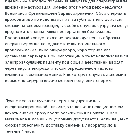
Идеальным методом получения эякулята для спермограммы
признана мастурбация. Именно этот метод рекомендуется
Всемирной Организацией Здравоохранения. Сбор спермы в
презервативе не используют из-за губительного действия
смазки на сперматозоиды, в особых случаях супругам могут
предложить специальные презервативы без смазок.
Прерванный коитус также не рекомендуется - в образцы
спермы вероятно попадание клетки вагинального
происхождения, либо микрофлора, характерная для
организма партнера. При импотенции может использоваться
электроэякуляция: пациенту под общей анестезией вводят
через анус электроды и током определенной частоты
вызывают семяизвержение. В некоторых случаях аспермии
возможны хирургические методы получения спермы.
Лучше всего получение спермы осуществить в
специализированной клинике, что позволит специалистам
начать анализ сразу после разжижения эякулята. Сбор
материала в домашних условиях допускается, если пациент
сможет обеспечить доставку семени в лабораторию в
течение 1 часа.