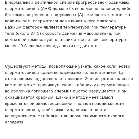
В нормальной фертильной сперме прогрессивно-подвижных
сперматозоидов (A+B) должно быть не менее половины, либо
быстрых прогрессивно-подвижных (A) не менее четверти. На
подвижность сперматозоидов влияет много факторов.
Важным фактором является температура: при температуре
тела (около 37 С) скорость движения максимальна, при
комнатной температуре она снижается, а при температуре
менее 10 С сперматозоиды почти не движутся.
Существуют методы, позволяющие узнать, какое количество
сперматозоидов среди неподвижных является живым. Для
этого сперму подкрашивают эозином. Это вещество красного
цвета не может проникнуть сквозь оболочку сперматозоида,
но оболочка погибшего спермия быстро разрушается, и он
окрашивается красным. Данный метод имеет смысл
применять при акинозооспермии - полной неподвижности
сперматозоидов, чтобы выяснить, связана ли эта
неподвижность с гибелью, или нарушениями жгутикового
аппарата.