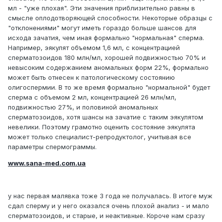
мл - "уже плохая". Эти значения приблизительно равны в
смысле оплодотворяющей способности. Некоторые образцы с
"отклонениями" могут иметь гораздо больше шансов для
исхода зачатия, чем иная формально "нормальная" сперма.
Например, эякулят объемом 1,6 мл, с концентрацией
сперматозоидов 180 млн/мл, хорошей подвижностью 70% и
невысоким содержанием аномальных форм 22%, формально
может быть отнесен к патологическому состоянию
олигоспермии. В то же время формально "нормальной" будет
сперма с объемом 2 мл, концентрацией 26 млн/мл,
подвижностью 27%, и половиной аномальных
сперматозоидов, хотя шансы на зачатие с таким эякулятом
невелики. Поэтому грамотно оценить состояние эякулята
может только специалист-репродуктолог, учитывая все
параметры спермограммы.
www.sana-med.com.ua
у нас первая малявка тоже 3 года не получалась. В итоге муж
сдал сперму и у него оказался очень плохой анализ - и мало
сперматозоидов, и старые, и неактивные. Короче нам сразу