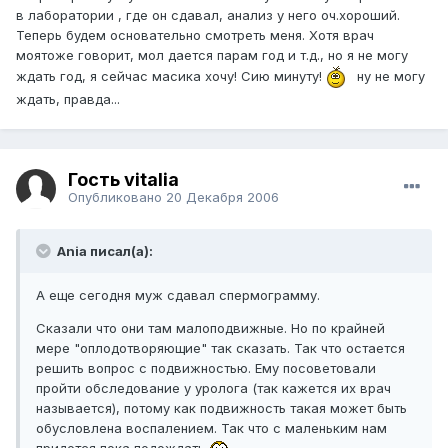
в лаборатории , где он сдавал, анализ у него оч.хороший.
Теперь будем основательно смотреть меня. Хотя врач
моятоже говорит, мол дается парам год и т.д., но я не могу
ждать год, я сейчас масика хочу! Сию минуту!
ну не могу
ждать, правда...
Гость vitalia
Опубликовано
20 Декабря 2006
Ania писал(а):
А еще сегодня муж сдавал спермограмму.
Сказали что они там малоподвижные. Но по крайней
мере "оплодотворяющие" так сказать. Так что остается
решить вопрос с подвижностью. Ему посоветовали
пройти обследование у уролога (так кажется их врач
называется), потому как подвижность такая может быть
обусловлена воспалением. Так что с маленьким нам