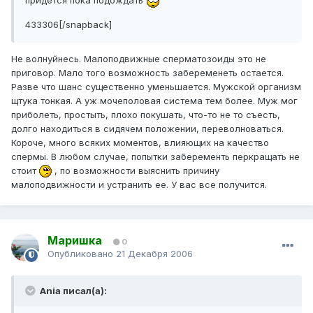
придется пока подождать
433306[/snapback]
Не волнуйнесь. Малоподвижные сперматозоиды это не
приговор. Мало того возможность забеременеть остается.
Разве что шанс существенно уменьшается. Мужской организм
щтука тонкая. А уж мочеполовая система тем более. Муж мог
приболеть, простыть, плохо покушать, что-то не то съесть,
долго находиться в сидячем положении, переволноваться.
Короче, много всяких моментов, влияющих на качество
спермы. В любом случае, попытки заберементь перкращать не
стоит
, по возможности выяснить причину
малоподвижности и устранить ее. У вас все получится.
Маришка
0
Опубликовано
21 Декабря 2006
Ania писал(а):