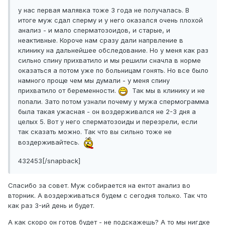
у нас первая малявка тоже 3 года не получалась. В
итоге муж сдал сперму и у него оказался очень плохой
анализ - и мало сперматозоидов, и старые, и
неактивные. Короче нам сразу дали напрвление в
клинику на дальнейшее обследование. Но у меня как раз
сильно спину прихватило и мы решили сначла в норме
оказаться а потом уже по больницам гонять. Но все было
намного проще чем мы думали - у меня спину
прихватило от беременности.
Так мы в клинику и не
попали. Зато потом узнали почему у мужа спермограмма
была такая ужасная - он воздерживался не 2-3 дня а
целых 5. Вот у него сперматозоиды и перезрели, если
так сказать можно. Так что вы сильно тоже не
воздерживайтесь.
432453[/snapback]
Спасибо за совет. Муж собирается на ентот анализ во
вторник. А воздерживаться будем с сегодня только. Так что
как раз 3-ий день и будет.
А как скоро он готов будет - не подскажешь? А то мы нигдке