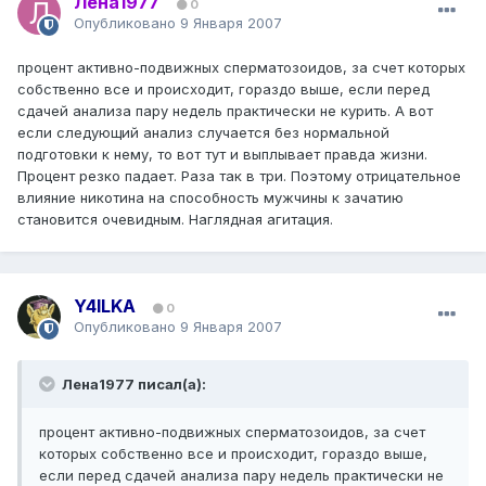
Лена1977
0
Опубликовано
9 Января 2007
процент активно-подвижных сперматозоидов, за счет которых
собственно все и происходит, гораздо выше, если перед
сдачей анализа пару недель практически не курить. А вот
если следующий анализ случается без нормальной
подготовки к нему, то вот тут и выплывает правда жизни.
Процент резко падает. Раза так в три. Поэтому отрицательное
влияние никотина на способность мужчины к зачатию
становится очевидным. Наглядная агитация.
Y4ILKA
0
Опубликовано
9 Января 2007
Лена1977 писал(а):
процент активно-подвижных сперматозоидов, за счет
которых собственно все и происходит, гораздо выше,
если перед сдачей анализа пару недель практически не