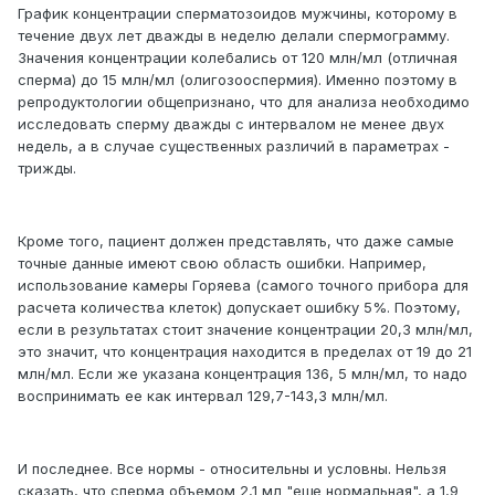
График концентрации сперматозоидов мужчины, которому в
течение двух лет дважды в неделю делали спермограмму.
Значения концентрации колебались от 120 млн/мл (отличная
сперма) до 15 млн/мл (олигозооспермия). Именно поэтому в
репродуктологии общепризнано, что для анализа необходимо
исследовать сперму дважды с интервалом не менее двух
недель, а в случае существенных различий в параметрах -
трижды.
Кроме того, пациент должен представлять, что даже самые
точные данные имеют свою область ошибки. Например,
использование камеры Горяева (самого точного прибора для
расчета количества клеток) допускает ошибку 5%. Поэтому,
если в результатах стоит значение концентрации 20,3 млн/мл,
это значит, что концентрация находится в пределах от 19 до 21
млн/мл. Если же указана концентрация 136, 5 млн/мл, то надо
воспринимать ее как интервал 129,7-143,3 млн/мл.
И последнее. Все нормы - относительны и условны. Нельзя
сказать, что сперма объемом 2,1 мл "еще нормальная", а 1,9