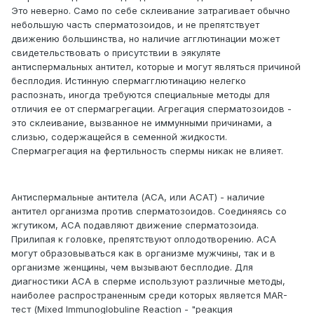
Это неверно. Само по себе склеивание затрагивает обычно
небольшую часть сперматозоидов, и не препятствует
движению большинства, но наличие агглютинации может
свидетельствовать о присутствии в эякуляте
антиспермальных антител, которые и могут являться причиной
бесплодия. Истинную спермагглютинацию нелегко
распознать, иногда требуются специальные методы для
отличия ее от спермагрегации. Агрегация сперматозоидов -
это склеивание, вызванное не иммунными причинами, а
слизью, содержащейся в семенной жидкости.
Спермагрегация на фертильность спермы никак не влияет.
Антиспермальные антитела (АСА, или АСАТ) - наличие
антител организма против сперматозоидов. Соединяясь со
жгутиком, АСА подавляют движение сперматозоида.
Прилипая к головке, препятствуют оплодотворению. АСА
могут образовываться как в организме мужчины, так и в
организме женщины, чем вызывают бесплодие. Для
диагностики АСА в сперме используют различные методы,
наиболее распространенным среди которых является MAR-
тест (Mixed Immunoglobuline Reaction - "реакция