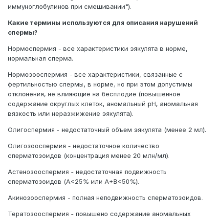
иммуноглобулинов при смешивании").
Какие термины используются для описания нарушений
спермы?
Нормоспермия - все характеристики эякулята в норме,
нормальная сперма.
Нормозооспермия - все характеристики, связанные с
фертильностью спермы, в норме, но при этом допустимы
отклонения, не влияющие на бесплодие (повышенное
содержание округлых клеток, аномальный pH, аномальная
вязкость или неразжижение эякулята).
Олигоспермия - недостаточный объем эякулята (менее 2 мл).
Олигозооспермия - недостаточное количество
сперматозоидов (концентрация менее 20 млн/мл).
Астенозооспермия - недостаточная подвижность
сперматозоидов (А<25% или A+B<50%).
Акинозооспермия - полная неподвижность сперматозоидов.
Тератозооспермия - повышено содержание аномальных