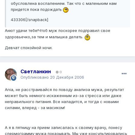
обусловлена воспалением. Так что с маленьким нам
придется пока подождать
433306[/snapback]
Анют удачи тебе!Чтоб муж поскорее подправил свое
здоровьечко,за тем и малышка делать.
Девчат спокойной ночи.
Светланкин
0
Опубликовано
20 Декабря 2006
Ania, не расстраивайся по поводу анализа мужа, результат
может быть немного искаженным из-за стресса или даже
неправильного питания. Все наладится, и тогда с новыми
силами, вперед - за масиком!
А я в пятницу на прием записалась к своему врачу, понесу
спермограмму мужа показывать. Мы уже консультировались