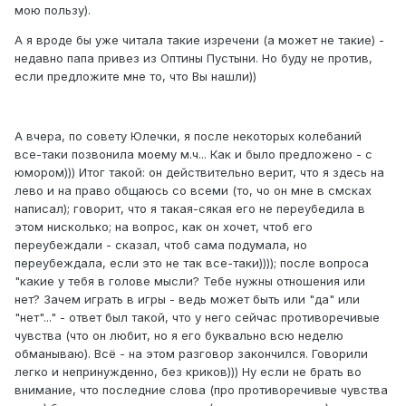
мою пользу).
А я вроде бы уже читала такие изречени (а может не такие) -
недавно папа привез из Оптины Пустыни. Но буду не против,
если предложите мне то, что Вы нашли))
А вчера, по совету Юлечки, я после некоторых колебаний
все-таки позвонила моему м.ч... Как и было предложено - с
юмором))) Итог такой: он действительно верит, что я здесь на
лево и на право общаюсь со всеми (то, чо он мне в смсках
написал); говорит, что я такая-сякая его не переубедила в
этом нисколько; на вопрос, как он хочет, чтоб его
переубеждали - сказал, чтоб сама подумала, но
переубеждала, если это не так все-таки)))); после вопроса
"какие у тебя в голове мысли? Тебе нужны отношения или
нет? Зачем играть в игры - ведь может быть или "да" или
"нет"..." - ответ был такой, что у него сейчас противоречивые
чувства (что он любит, но я его буквально всю неделю
обманываю). Всё - на этом разговор закончился. Говорили
легко и непринужденно, без криков))) Ну если не брать во
внимание, что последние слова (про противоречивые чувства