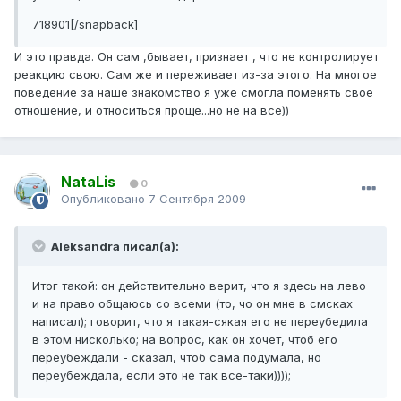
718901[/snapback]
И это правда. Он сам ,бывает, признает , что не контролирует
реакцию свою. Сам же и переживает из-за этого. На многое
поведение за наше знакомство я уже смогла поменять свое
отношение, и относиться проще...но не на всё))
NataLis
0
Опубликовано
7 Сентября 2009
Aleksandra писал(а):
Итог такой: он действительно верит, что я здесь на лево
и на право общаюсь со всеми (то, чо он мне в смсках
написал); говорит, что я такая-сякая его не переубедила
в этом нисколько; на вопрос, как он хочет, чтоб его
переубеждали - сказал, чтоб сама подумала, но
переубеждала, если это не так все-таки))));