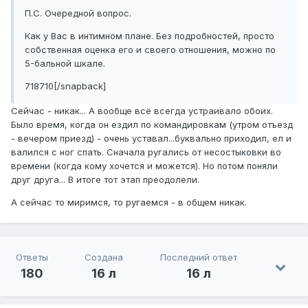
П.С. Очередной вопрос.
Как у Вас в интимном плане. Без подробностей, просто
собственная оценка его и своего отношения, можно по
5-бальной шкале.
718710[/snapback]
Сейчас - никак... А вообще всё всегда устраивало обоих.
Было время, когда он ездил по командировкам (утром отъезд
- вечером приезд) - очень уставал...буквально приходил, ел и
валился с ног спать. Сначала ругались от несостыковки во
времени (когда кому хочется и можется). Но потом поняли
друг друга... В итоге тот этап преодолели.
А сейчас то миримся, то ругаемся - в общем никак.
Ответы
Создана
Последний ответ
180
16 л
16 л