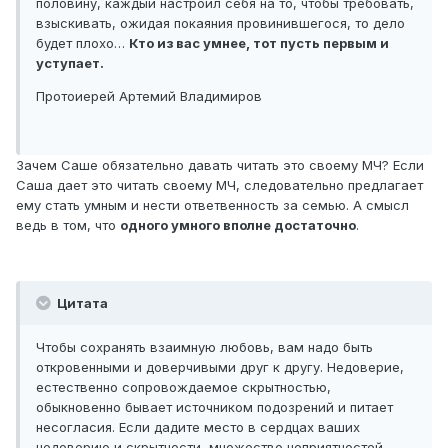
половину, каждый настроил себя на то, чтобы требовать,
взыскивать, ожидая покаяния провинившегося, то дело
будет плохо…
Кто из вас умнее, тот пусть первым и
уступает.
Протоиерей Артемий Владимиров
Зачем Саше обязательно давать читать это своему МЧ? Если
Саша дает это читать своему МЧ, следовательно предлагает
ему стать умным и нести ответвенность за семью. А смысл
ведь в том, что
одного умного вполне достаточно
.
Цитата
Чтобы сохранять взаимную любовь, вам надо быть
откровенными и доверчивыми друг к другу. Недоверие,
естественно сопровождаемое скрытностью,
обыкновенно бывает источником подозрений и питает
несогласия. Если дадите место в сердцах ваших
недоверию и скрытности, множество неприятностей