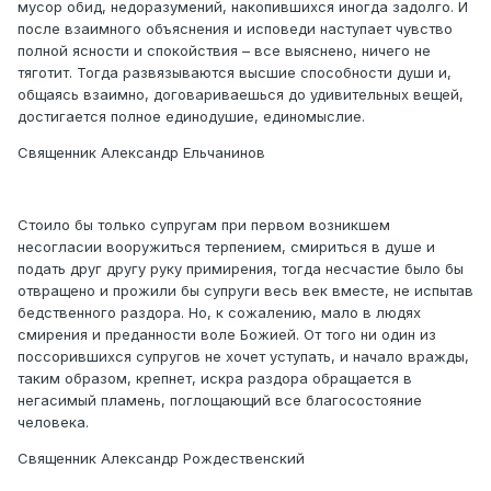
мусор обид, недоразумений, накопившихся иногда задолго. И
после взаимного объяснения и исповеди наступает чувство
полной ясности и спокойствия – все выяснено, ничего не
тяготит. Тогда развязываются высшие способности души и,
общаясь взаимно, договариваешься до удивительных вещей,
достигается полное единодушие, единомыслие.
Священник Александр Ельчанинов
Стоило бы только супругам при первом возникшем
несогласии вооружиться терпением, смириться в душе и
подать друг другу руку примирения, тогда несчастие было бы
отвращено и прожили бы супруги весь век вместе, не испытав
бедственного раздора. Но, к сожалению, мало в людях
смирения и преданности воле Божией. От того ни один из
поссорившихся супругов не хочет уступать, и начало вражды,
таким образом, крепнет, искра раздора обращается в
негасимый пламень, поглощающий все благосостояние
человека.
Священник Александр Рождественский