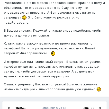
Расстались. Но я не люблю недосказанности, пришла к нему и
объяснила, что оправдываться я не буду, потому что
оправдываются виновные. А фантазировать ему никто не
запрещает
Это было конечно резковато, но
подействовало.
В Вашем случае... Подумайте, какие слова подобрать, чтобы
донести до него этот смысл.
Кстати, какие эмоции возникли во время разговора по
телефону? Были ли раздражение, нервозность - с Вашей
стороны? Или справились?
И открою еще один маленький секрет. В сложных ситуациях
телефон лучше использовать исключительно как средство
связи, т.е. чтобы договориться о встрече. А встречаться
лучше всего на нейтральной территории.
Саша, я уверена, у Вас все получится! Если есть желание
изменить ситуацию - значит половина дела уже сделано
НАЗАД
Страница 9 из 13
ДАЛЕЕ