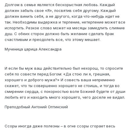
Долгом в семье является бескорыстная любовь. Каждый
должен забыть свое «Я», посвятив себя другому. Каждый
должен винить себя, а не другого, когда что-нибудь идет не
так. Необходимы выдержка и терпение, нетерпение может все
испортить. Резкое слово может на месяцы замедлить слияние
душ. С обеих сторон должно быть желание сделать брак
счастливым и преодолеть все, что этому мешает.
Мученица царица Александра
И если бы муж ваш действительно был нехорош, то спросите
себя по совести перед Богом: «Да стою ли я, грешная,
хорошего и доброго мужа?» И совесть ваша непременно
скажет, что ты совершенно хорошего не стоишь, и тогда во
смирении сердца, с покорностью воле Божией будете от души
любить его и находить много хорошего, чего доселе не видал.
Преподобный Антоний Оптинский
Ссоры иногда даже полезны – в огне ссоры сгорает весь