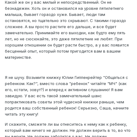
Какой же он у вас милый и непосредственный. Он не
безнадежен. Хоть он и остановился на уровне пятилетнего
малыша, бывает гораздо хуже. Бывает, люди там
остановятся, но тщательно это скрывают. С такими гораздо
сложнее. А вы просто растите его дальше, и все будет
замечательно. Принимайте его выходки, как будто ему пять
лет, но не сюсюкайте, это даже пятилетние не любят. При
хорошем отношении он будет расти быстро, а у вас появится
бесценный опыт, который потом пригодится вам в вашем
материнстве.
Я не шучу. Возьмите книжку Юлии Гиппенрейтер "Общаться с
ребенком. Как?", вместо слова "ребенок" читайте "МЧ" (как
его, кстати, зовут?) и вперед к активном слушанию! Я вам
завидую. У вас есть такой замечательный шанс
попрактиковать советы этой чудесной книжки раньше, чем
родится ваш собственный ребенок! Серьезно, Саша, начните
читать эту книгу!
И скажите, сможете ли вы отнеситесь к нему как к ребенку,
который вам ничего не должен. Не должен верить в то, во что
вы верите. Не должен заботится о вас. Не должен