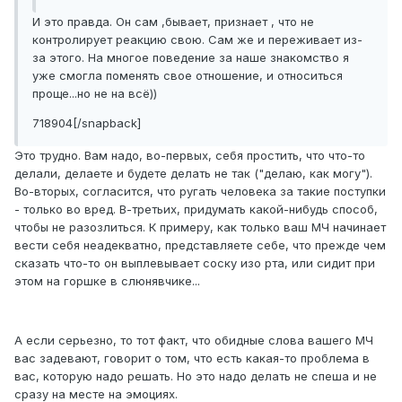
И это правда. Он сам ,бывает, признает , что не
контролирует реакцию свою. Сам же и переживает из-
за этого. На многое поведение за наше знакомство я
уже смогла поменять свое отношение, и относиться
проще...но не на всё))
718904[/snapback]
Это трудно. Вам надо, во-первых, себя простить, что что-то
делали, делаете и будете делать не так ("делаю, как могу").
Во-вторых, согласится, что ругать человека за такие поступки
- только во вред. В-третьих, придумать какой-нибудь способ,
чтобы не разозлиться. К примеру, как только ваш МЧ начинает
вести себя неадекватно, представляете себе, что прежде чем
сказать что-то он выплевывает соску изо рта, или сидит при
этом на горшке в слюнявчике...
А если серьезно, то тот факт, что обидные слова вашего МЧ
вас задевают, говорит о том, что есть какая-то проблема в
вас, которую надо решать. Но это надо делать не спеша и не
сразу на месте на эмоциях.