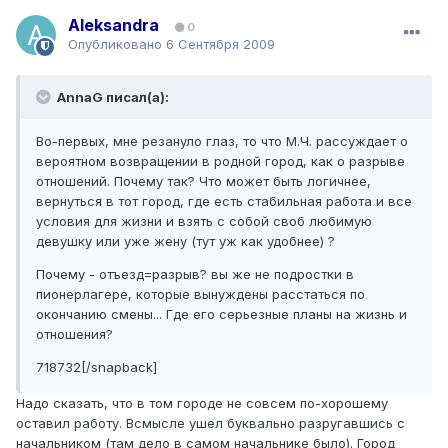
Aleksandra
0
Опубликовано
6 Сентября 2009
AnnaG писал(а):
Во-первых, мне резануло глаз, то что М.Ч. рассуждает о
вероятном возвращении в родной город, как о разрыве
отношений. Почему так? Что может быть логичнее,
вернуться в тот город, где есть стабильная работа и все
условия для жизни и взять с собой своб любимую
девушку или уже жену (тут уж как удобнее) ?
Почему - отъезд=разрыв? вы же не подростки в
пионерлагере, которые вынуждены расстаться по
окончанию смены... Где его серьезные планы на жизнь и
отношения?
718732[/snapback]
Надо сказать, что в том городе не совсем по-хорошему
оставил работу. Всмысле ушел буквально разругавшись с
начальником (там дело в самом начальнике было). Город