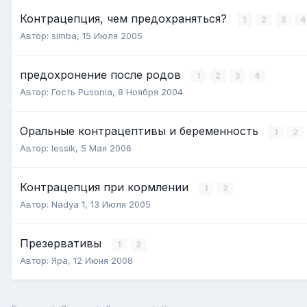
Контрацепция, чем предохраняться?
1
2
3
4
Автор:
simba
,
15 Июля 2005
предохронение после родов
1
2
3
4
Автор:
Гость Pusonia
,
8 Ноября 2004
Оральные контрацептивы и беременность
1
2
Автор:
lessik
,
5 Мая 2006
Контрацепция при кормлении
1
2
Автор:
Nadya 1
,
13 Июля 2005
Презервативы
1
2
Автор:
Яра
,
12 Июня 2008