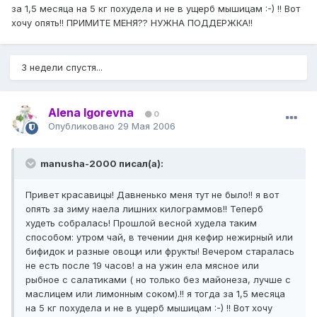
за 1,5 месяца на 5 кг похудела и не в ущерб мышицам :-) !! Вот
хочу опять!! ПРИМИТЕ МЕНЯ?? НУЖНА ПОДДЕРЖКА!!
3 недели спустя...
Alena Igorevna
0
Опубликовано
29 Мая 2006
manusha-2000 писал(а):
Привет красавицы! Давненько меня тут не было!! я вот
опять за зиму наела лишних килограммов!! Теперб
худеть собралась! Прошлой весной худела таким
способом: утром чай, в течении дня кефир нежирный или
бифидок и разные овощи или фрукты! Вечером старалась
не есть после 19 часов! а на ужин ела мясное или
рыбное с салатиками ( но только без майонеза, лучше с
маслицем или лимонным соком).!! я тогда за 1,5 месяца
на 5 кг похудела и не в ущерб мышицам :-) !! Вот хочу