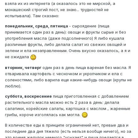
взяла их из интернета (а оказалось это не мирской, а
монашеский строгий пост, не знаю... трудностей не
испытывала). Там сказано:
понедельник, среда, пятница
- сыроядение (пища
принимается один раз в день): овощи и фрукты сырые и без
употребления масла (даже подсолнечного) Я либо кушала
различные фрукты, либо делала салат из свежих овощей и
зелени и ела незаправленным. Очень вкусно оказалось, а я и
не ожидала
вторник, четверг
один раз в день пища вареная без масла. Я
отваривала картофель с чесночком и укропчиком и ела с
соленостями, либо варила еще какие-нибудь овощи (крупы не
люблю).
суббота, воскресение
пища приготовленная с добавлением
растительного масла можно есть 2 раза в день: делала
салатики, корейские салаты, картошка с маслом , жаренные
грибы, короче изголялась как могла.
В количестве еды в принципе ограничений нет, превые два и
последние два дня тяжело (есть нельзя вообще ничего), но за
это время желудок немного "усыхает" и пища поедается в