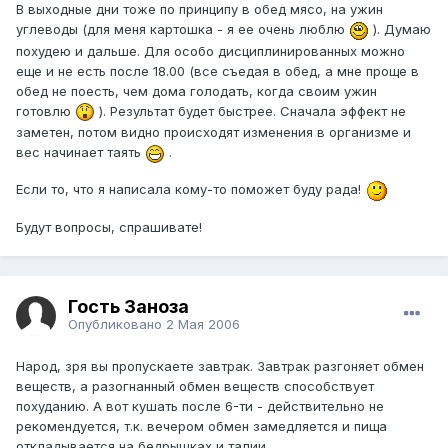
В выходные дни тоже по принципу в обед мясо, на ужин
углеводы (для меня картошка - я ее очень люблю
). Думаю
похудею и дальше. Для особо дисциплинированных можно
еще и не есть после 18.00 (все съедая в обед, а мне проще в
обед не поесть, чем дома голодать, когда своим ужин
готовлю
). Результат будет быстрее. Сначала эффект не
заметен, потом видно происходят изменения в организме и
вес начинает таять
.
Если то, что я написала кому-то поможет буду рада!
Будут вопросы, спрашивате!
Гость Заноза
Опубликовано
2 Мая 2006
Народ, зря вы пропускаете завтрак. Завтрак разгоняет обмен
веществ, а разогнанный обмен веществ способствует
похуданию. А вот кушать после 6-ти - действительно не
рекомендуется, т.к. вечером обмен замедляется и пища
откладывается на бедрышках и талии.