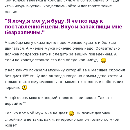
Как только залазиш в холодильник что бы выловить от туда
что-нибудь вкусненькое,вспоминайте и повторяте такие
слова:
"Я хочу,я могу,я буду. Я четко иду к
поставленной цели. Вкус и запах пищи мне
безразличны."
А вообще могу сказать,что надо меньше кушать и больше
двигаться. А мнение мужа конечно очень надо. Обязательно
должен поддерживать и следить за вашим поведением. А
если не хочет,оставьте его без обеда как-нибудь
У нас как-то показали мужчину,которий за 6 месяцев сбросил
без диет 18!!! кг. Кушал он тогда когда на самом деле хотел и
только то,что ему именно в тот момент хотелось в небольших
порциях.
А ещё очень много калорий теряется при сексе. Так что
дерзайте^^
Только вот мой муж мне не даёт
Он любит девочек
стройных а не таких как я, интересно как он только со мной
живёт.