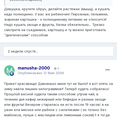
Девушка, крутите обруч, делайте растяжки (мышц), а кушать
надо полноценно. У вас же ребеночек! Пирожные, пельмени,
жареная картошка - к полноценному питанию не относится!
Надо кушать овощи и фрукты, белки обязательно... Трезво
смотрите на съедаемое, картошку и ту можно приготовить
"диетическим" способом.
2 недели спустя...
manusha-2000
0
Опубликовано
12 Мая 2006
Привет красавицы! Давненько меня тут не было!! я вот опять за
зиму наела лишних килограммов!! Теперб худеть собралась!
Прошлой весной худела таким способом: утром чай, в
течении дня кефир нежирный или бифидок и разные овощи
или фрукты! Вечером старалась не есть после 19 часов! а на
ужин ела мясное или рыбное с салатиками ( но только без
майонеза, лучше с маслицем или лимонным соком).!! я тогда