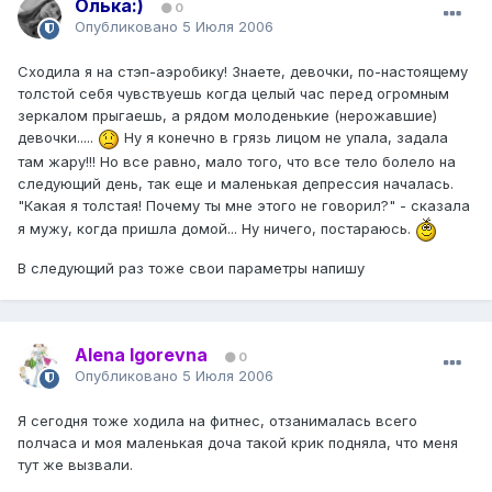
Олька:)
0
Опубликовано
5 Июля 2006
Сходила я на стэп-аэробику! Знаете, девочки, по-настоящему
толстой себя чувствуешь когда целый час перед огромным
зеркалом прыгаешь, а рядом молоденькие (нерожавшие)
девочки.....
Ну я конечно в грязь лицом не упала, задала
там жару!!! Но все равно, мало того, что все тело болело на
следующий день, так еще и маленькая депрессия началась.
"Какая я толстая! Почему ты мне этого не говорил?" - сказала
я мужу, когда пришла домой... Ну ничего, постараюсь.
В следующий раз тоже свои параметры напишу
Alena Igorevna
0
Опубликовано
5 Июля 2006
Я сегодня тоже ходила на фитнес, отзанималась всего
полчаса и моя маленькая доча такой крик подняла, что меня
тут же вызвали.