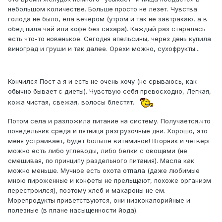
небольшом количестве. Больше просто не лезет. Чувства
голода не было, ела вечером (утром и так не завтракаю, а в
обед пила чай или кофе без сахара). Каждый раз старалась
есть что-то новенькое. Сегодня апельсины, через день купила
виноград и груши и так далее. Орехи можно, сухофрукты...
Кончился Пост а я и есть не очень хочу (не срываюсь, как
обычно бывает с диеты). Чувствую себя превосходно, Легкая,
кожа чистая, свежая, волосы блестят.
Потом села и разложила питание на систему. Получается,что
понедельник среда и пятница разгрузочные дни. Хорошо, это
меня устраивает, будет больше витаминов! Вторник и четверг
можно есть либо углеводы, либо белки с овощами (не
смешивая, по принципу раздельного питания). Масла как
можно меньше. Мучное есть охота отпала (даже любимые
мною пироженные и конфеты не прельщают, похоже организм
перестроился), поэтому хлеб и макароны не ем.
Морепродукты приветствуются, они низкокалорийные и
полезные (в плане насыщенности йода).