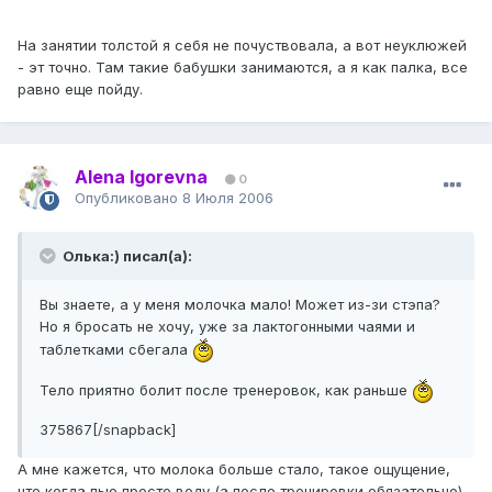
На занятии толстой я себя не почуствовала, а вот неуклюжей
- эт точно. Там такие бабушки занимаются, а я как палка, все
равно еще пойду.
Alena Igorevna
0
Опубликовано
8 Июля 2006
Олька:) писал(а):
Вы знаете, а у меня молочка мало! Может из-зи стэпа?
Но я бросать не хочу, уже за лактогонными чаями и
таблетками сбегала
Тело приятно болит после тренеровок, как раньше
375867[/snapback]
А мне кажется, что молока больше стало, такое ощущение,
что когда пью просто воду (а после тренировки обязательно),