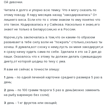
Ой девочки.
Читала я долго и упорно всю темку. Что я могу сказать по
этому поводу. Я пару месяцев назад "закодировалась" От
лишнего веса. Если кто-то с этим знаком то ему понятно что
это такое. Кодировалась я у Сайкова. Насколько я знаю,его
знают не только в Беларуссии,но и в России.
Короче,суть заключалась в том,что он каким-то образом
развивает в тебе силу воли не "пожрать" столько,сколько ты
хочеш. Я думала,вот схожу к нему,пусть он меня закодирует,и
я сразу начну худеть сама по себе. Зделала я это за 2 дня до
паши. Оказалось что к этому ты должен делать сумашедшую
диету,от которой шодиш по тиху с ума.
Я вам её сейчас в точности опишу:
1
день - по одной печеной карточке среднего размера 5 раз в
день;
2
день - по 100 грамм творога 5 раз в день(можно заменить
на рыбу варенную без соли);
3
день - 1 кг фруктов или овощей;