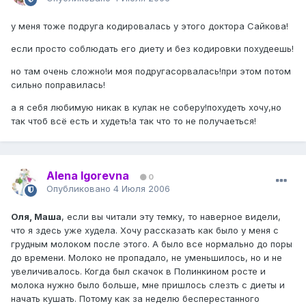
у меня тоже подруга кодировалась у этого доктора Сайкова!
если просто соблюдать его диету и без кодировки похудеешь!
но там очень сложно!и моя подругасорвалась!при этом потом
сильно поправилась!
а я себя любимую никак в кулак не соберу!похудеть хочу,но
так чтоб всё есть и худеть!а так что то не получаеться!
Alena Igorevna
0
Опубликовано
4 Июля 2006
Оля, Маша
, если вы читали эту темку, то наверное видели,
что я здесь уже худела. Хочу рассказать как было у меня с
грудным молоком после этого. А было все нормально до поры
до времени. Молоко не пропадало, не уменьшилось, но и не
увеличивалось. Когда был скачок в Полинкином росте и
молока нужно было больше, мне пришлось слезть с диеты и
начать кушать. Потому как за неделю бесперестанного