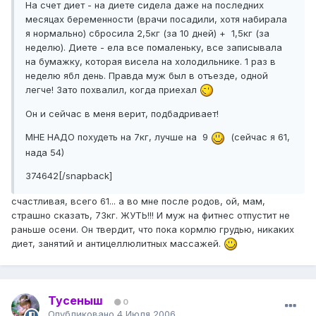
На счет диет - на диете сидела даже на последних
месяцах беременности (врачи посадили, хотя набирала
я нормально) сбросила 2,5кг (за 10 дней) + 1,5кг (за
неделю). Диете - ела все помаленьку, все записывала
на бумажку, которая висела на холодильнике. 1 раз в
неделю ябл день. Правда муж был в отъезде, одной
легче! Зато похвалил, когда приехал
Он и сейчас в меня верит, подбадривает!
МНЕ НАДО похудеть на 7кг, лучше на 9
(сейчас я 61,
нада 54)
374642[/snapback]
счастливая, всего 61... а во мне после родов, ой, мам,
страшно сказать, 73кг. ЖУТЬ!!! И муж на фитнес отпустит не
раньше осени. Он твердит, что пока кормлю грудью, никаких
диет, занятий и антицеллюлитных массажей.
Тусеныш
0
Опубликовано
4 Июля 2006