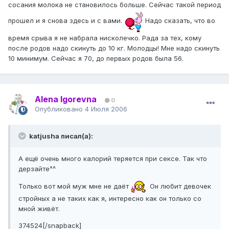
сосания молока не становилось больше. Сейчас такой период
прошел и я снова здесь и с вами.
Надо сказать, что во
время срыва я не набрала нисколечко. Рада за тех, кому
после родов надо скинуть до 10 кг. Молодцы! Мне надо скинуть
10 минимум. Сейчас я 70, до первых родов была 56.
Alena Igorevna
0
Опубликовано
4 Июля 2006
katjusha писал(а):
А ещё очень много калорий теряется при сексе. Так что
дерзайте^^
Только вот мой муж мне не даёт
Он любит девочек
стройных а не таких как я, интересно как он только со
мной живёт.
374524[/snapback]