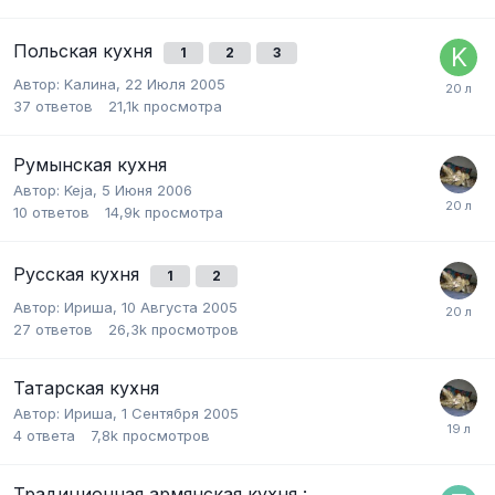
Польская кухня
1
2
3
Автор:
Kалина
,
22 Июля 2005
37
ответов
21,1k
просмотра
Румынская кухня
Автор:
Keja
,
5 Июня 2006
10
ответов
14,9k
просмотра
Русская кухня
1
2
Автор:
Ириша
,
10 Августа 2005
27
ответов
26,3k
просмотров
Татарская кухня
Автор:
Ириша
,
1 Сентября 2005
4
ответа
7,8k
просмотров
Традиционная армянская кухня :