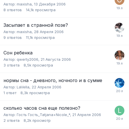
Автор:
maxisha
,
13 Декабря 2006
8
ответов
14,1k
просмотра
Засыпает в странной позе?
Автор:
maxisha
,
28 Апреля 2006
9
ответов
11,1k
просмотра
Сон ребенка
Автор:
qwerty2006
,
21 Августа 2006
3
ответа
8,5k
просмотра
нормы сна - дневного, ночного и в сумме
Автор:
LaVella
,
22 Апреля 2006
1
ответ
8,3k
просмотра
сколько часов сна еще полезно?
Автор:
Гость Гость_Tatjana+Nicole_*
,
21 Апреля 2006
2
ответа
8,2k
просмотр