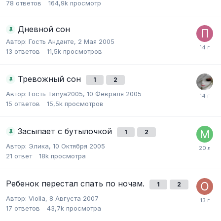
78
ответов
164,9k
просмотр
Дневной сон
Автор:
Гость Анданте
,
2 Мая 2005
13
ответов
11,5k
просмотров
Тревожный сон
1
2
Автор:
Гость Tanya2005
,
10 Февраля 2005
15
ответов
15,5k
просмотров
Засыпает с бутылочкой
1
2
Автор:
Элика
,
10 Октября 2005
21
ответ
18k
просмотра
Ребенок перестал спать по ночам.
1
2
Автор:
Violla
,
8 Августа 2007
17
ответов
43,7k
просмотра