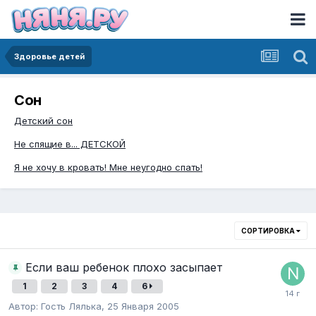
Здоровье детей
Сон
Детский сон
Не спящие в... ДЕТСКОЙ
Я не хочу в кровать! Мне неугодно спать!
СОРТИРОВКА
Если ваш ребенок плохо засыпает
1
2
3
4
6
Автор:
Гость Лялька
,
25 Января 2005