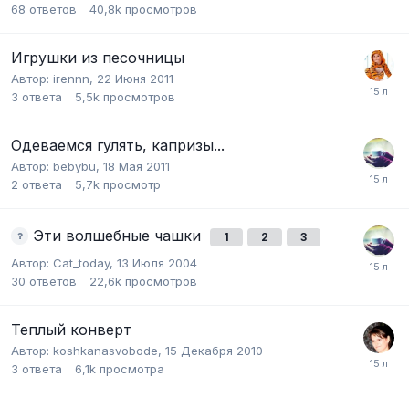
68
ответов
40,8k
просмотров
Игрушки из песочницы
Автор:
irennn
,
22 Июня 2011
3
ответа
5,5k
просмотров
Одеваемся гулять, капризы...
Автор:
bebybu
,
18 Мая 2011
2
ответа
5,7k
просмотр
Эти волшебные чашки
1
2
3
Автор:
Cat_today
,
13 Июля 2004
30
ответов
22,6k
просмотров
Теплый конверт
Автор:
koshkanasvobode
,
15 Декабря 2010
3
ответа
6,1k
просмотра