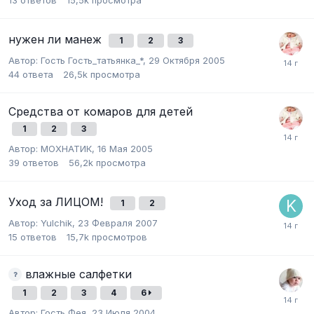
нужен ли манеж
1
2
3
Автор:
Гость Гость_татьянка_*
,
29 Октября 2005
44
ответа
26,5k
просмотра
Средства от комаров для детей
1
2
3
Автор:
МОХНАТИК
,
16 Мая 2005
39
ответов
56,2k
просмотра
Уход за ЛИЦОМ!
1
2
Автор:
Yulchik
,
23 Февраля 2007
15
ответов
15,7k
просмотров
влажные салфетки
1
2
3
4
6
Автор:
Гость Фея
,
23 Июля 2004