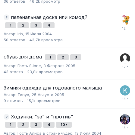
36
ответов
46,2k
просмотр
пеленальная доска или комод?
1
2
3
4
Автор:
Iris
,
15 Июля 2004
50
ответов
43,7k
просмотра
обувь для дома
1
2
3
Автор:
Гость SJane
,
3 Февраля 2005
43
ответа
23,8k
просмотров
Зимняя одежда для годовалого малыша
Автор:
Tanya
,
25 Августа 2005
9
ответов
15,1k
просмотров
Ходунки: "за" и "против"
1
2
3
4
10
Автор:
Гость Алиса в стране чудес
,
13 Июля 2004