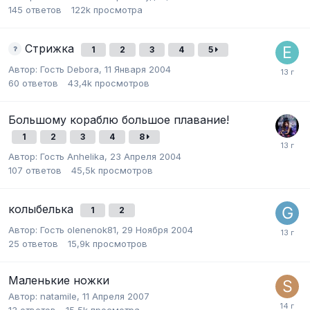
145
ответов
122k
просмотра
Стрижка
1
2
3
4
5
Автор:
Гость Debora
,
11 Января 2004
60
ответов
43,4k
просмотров
Большому кораблю большое плавание!
1
2
3
4
8
Автор:
Гость Anhelika
,
23 Апреля 2004
107
ответов
45,5k
просмотров
колыбелька
1
2
Автор:
Гость olenenok81
,
29 Ноября 2004
25
ответов
15,9k
просмотров
Маленькие ножки
Автор:
natamile
,
11 Апреля 2007
13
ответов
15,5k
просмотра