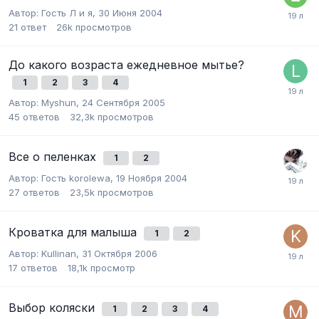
Автор:
Гость Л и я
,
30 Июня 2004
21
ответ
26k
просмотров
До какого возраста ежедневное мытье?
1
2
3
4
Автор:
Myshun
,
24 Сентября 2005
45
ответов
32,3k
просмотров
Все о пеленках
1
2
Автор:
Гость korolewa
,
19 Ноября 2004
27
ответов
23,5k
просмотров
Кроватка для малыша
1
2
Автор:
Kullinan
,
31 Октября 2006
17
ответов
18,1k
просмотр
Выбор коляски
1
2
3
4