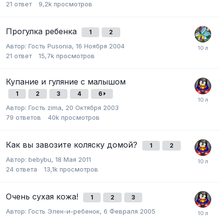
21
ответ
9,2k
просмотров
Прогулка ребенка
1
2
Автор:
Гость Pusonia
,
16 Ноября 2004
21
ответ
15,7k
просмотров
Купание и гуляние с малышом
1
2
3
4
6
Автор:
Гость zima
,
20 Октября 2003
79
ответов
40k
просмотров
Как вы завозите коляску домой?
1
2
Автор:
bebybu
,
18 Мая 2011
24
ответа
13,1k
просмотров
Очень сухая кожа!
1
2
3
Автор:
Гость Элен-и-ребенок
,
6 Февраля 2005