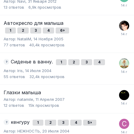
Автор:
Navi
,
31 Января 2012
13
ответов
6,9k
просмотров
Автокресло для малыша
1
2
3
4
6
Автор:
NataliM
,
14 Ноября 2005
77
ответов
40,4k
просмотров
Сиденье в ванну.
1
2
3
4
Автор:
Iris
,
14 Июля 2004
55
ответов
32,4k
просмотров
Глазки малыша
Автор:
natamile
,
11 Апреля 2007
12
ответов
15k
просмотров
кенгуру
1
2
3
4
5
Автор:
НЕЖНОСТЬ
,
20 Июля 2004